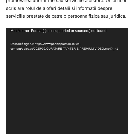
promovarea unor firme sau serviciile acestora. Un articol
scris are rolul de a oferi detalii si informatii despre
serviciile prestate de catre o persoana fizica sau juridica.
Player
Media error: Format(s) not supported or source(s) not found
video
Descarcă fișierul: https://www.portalspalatorii.ro/wp-
content/uploads/2025/02/CURATARE-TAPITERIE-PREMIUM-VIDEO.mp4?_=1