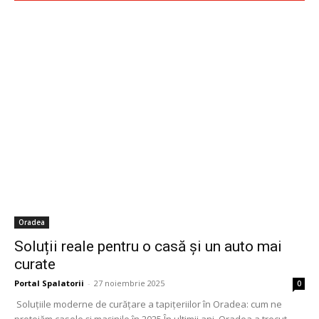
Oradea
Soluții reale pentru o casă și un auto mai
curate
Portal Spalatorii
-
27 noiembrie 2025
0
Soluțiile moderne de curățare a tapițeriilor în Oradea: cum ne
protejăm casele și mașinile în 2025 În ultimii ani, Oradea a trecut