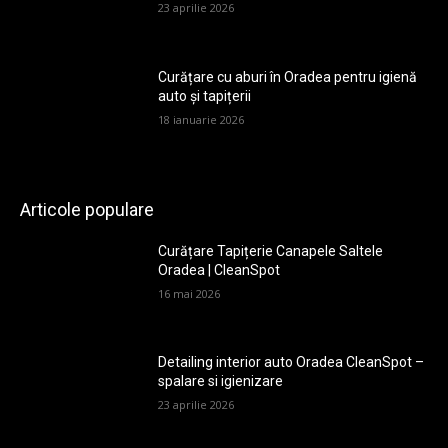
23 aprilie 2026
Curățare cu aburi în Oradea pentru igienă
auto și tapițerii
18 ianuarie 2026
Articole populare
Curățare Tapițerie Canapele Saltele
Oradea | CleanSpot
16 mai 2026
Detailing interior auto Oradea CleanSpot –
spalare si igienizare
23 aprilie 2026