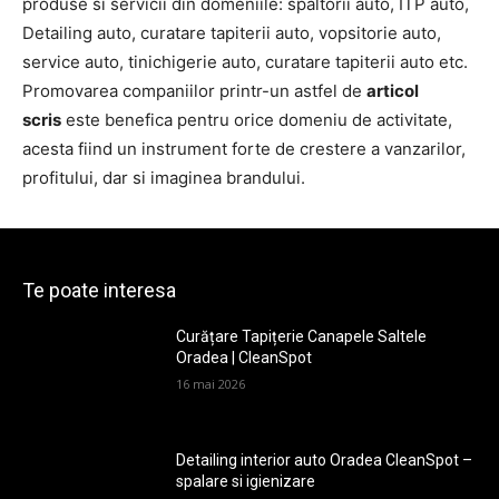
produse si servicii din domeniile: spaltorii auto, ITP auto,
Detailing auto, curatare tapiterii auto, vopsitorie auto,
service auto, tinichigerie auto, curatare tapiterii auto etc.
Promovarea companiilor printr-un astfel de
articol
scris
este benefica pentru orice domeniu de activitate,
acesta fiind un instrument forte de crestere a vanzarilor,
profitului, dar si imaginea brandului.
Te poate interesa
Curățare Tapițerie Canapele Saltele
Oradea | CleanSpot
16 mai 2026
Detailing interior auto Oradea CleanSpot –
spalare si igienizare