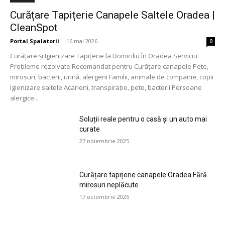
Curățare Tapițerie Canapele Saltele Oradea |
CleanSpot
Portal Spalatorii
-
16 mai 2026
0
Curățare și Igienizare Tapițerie la Domiciliu în Oradea Serviciu
Probleme rezolvate Recomandat pentru Curățare canapele Pete,
mirosuri, bacterii, urină, alergeni Familii, animale de companie, copii
Igienizare saltele Acarieni, transpirație, pete, bacterii Persoane
alergice...
Soluții reale pentru o casă și un auto mai
curate
27 noiembrie 2025
Curățare tapițerie canapele Oradea Fără
mirosuri neplăcute
17 octombrie 2025