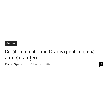
Oradea
Curățare cu aburi în Oradea pentru igienă
auto și tapițerii
Portal Spalatorii
-
18 ianuarie 2026
0