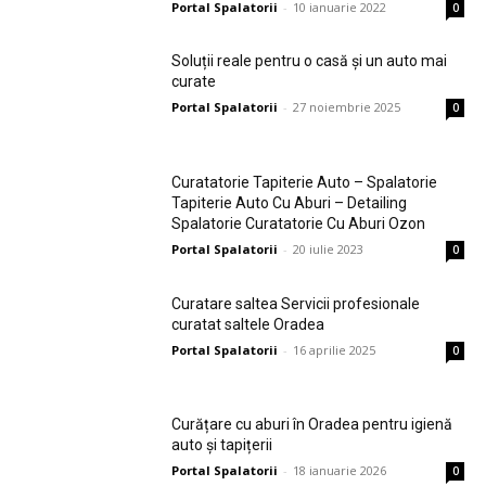
Portal Spalatorii
-
10 ianuarie 2022
0
Soluții reale pentru o casă și un auto mai
curate
Portal Spalatorii
-
27 noiembrie 2025
0
Curatatorie Tapiterie Auto – Spalatorie
Tapiterie Auto Cu Aburi – Detailing
Spalatorie Curatatorie Cu Aburi Ozon
Portal Spalatorii
-
20 iulie 2023
0
Curatare saltea Servicii profesionale
curatat saltele Oradea
Portal Spalatorii
-
16 aprilie 2025
0
Curățare cu aburi în Oradea pentru igienă
auto și tapițerii
Portal Spalatorii
-
18 ianuarie 2026
0