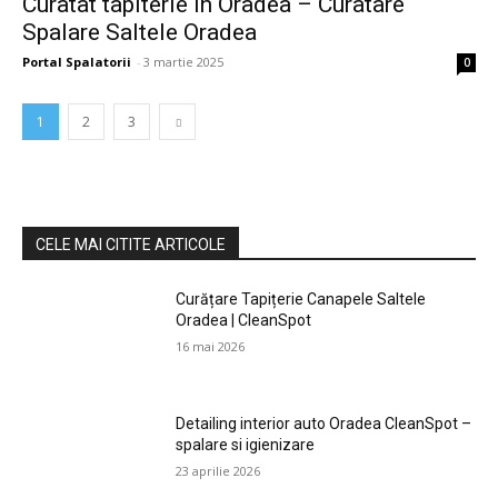
Curatat tapiterie in Oradea – Curatare
Spalare Saltele Oradea
Portal Spalatorii
-
3 martie 2025
0
1
2
3
CELE MAI CITITE ARTICOLE
Curățare Tapițerie Canapele Saltele
Oradea | CleanSpot
16 mai 2026
Detailing interior auto Oradea CleanSpot –
spalare si igienizare
23 aprilie 2026