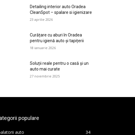
Detailing interior auto Oradea
CleanSpot – spalare si igienizare
23 aprilie 2026
Curățare cu aburi în Oradea
pentru igienă auto și tapițerii
18 ianuarie 2026
Soluții reale pentru o casă și un
auto mai curate
27 noiembrie 2025
ategorii populare
alatorii auto
34