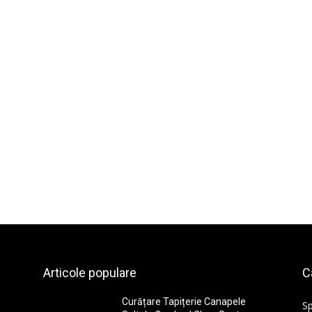
Articole populare
C
Curățare Tapițerie Canapele
Sp