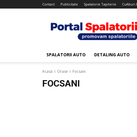
Contact
Publicitate
Spalatorie Tapiterie
CuAburi.
Portal
Spalatorii
SPALATORII AUTO
DETALING AUTO
Acasă
Orase
Focsani
FOCSANI