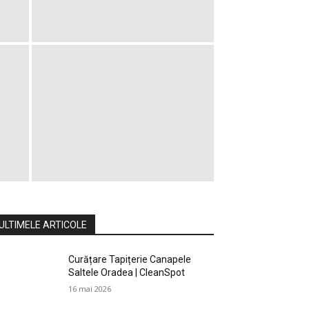
ULTIMELE ARTICOLE
Curățare Tapițerie Canapele
Saltele Oradea | CleanSpot
16 mai 2026