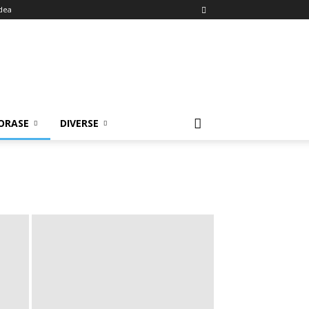
dea
ORASE
DIVERSE