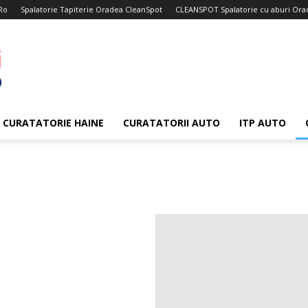
Ro
Spalatorie Tapiterie Oradea CleanSpot
CLEANSPOT Spalatorie cu aburi Ora
CURATATORIE HAINE
CURATATORII AUTO
ITP AUTO