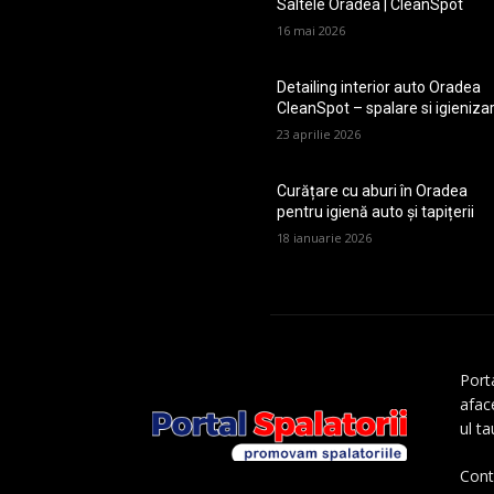
Saltele Oradea | CleanSpot
16 mai 2026
Detailing interior auto Oradea
CleanSpot – spalare si igieniza
23 aprilie 2026
Curățare cu aburi în Oradea
pentru igienă auto și tapițerii
18 ianuarie 2026
Porta
aface
ul t
Cont