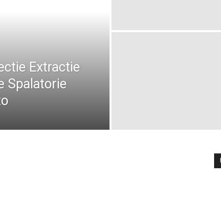
ctie Extractie
e Spalatorie
to