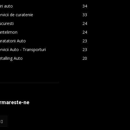
iri auto
34
rvicii de curatenie
33
curesti
24
antelimon
24
ratatorii Auto
23
rvicii Auto - Transporturi
23
talling Auto
20
rmareste-ne