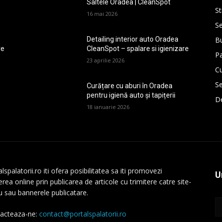
Saltele Oradea | CleanSpot
St
16 mai 2026
Se
Bu
Detailing interior auto Oradea
re
CleanSpot – spalare si igienizare
P
23 aprilie 2026
Cu
Se
Curățare cu aburi în Oradea
pentru igienă auto și tapițerii
De
18 ianuarie 2026
lspalatorii.ro iti ofera posibilitatea sa iti promovezi
U
rea online prin publicarea de articole cu trimitere catre site-
au sau bannerele publicatare.
acteaza-ne:
contact@portalspalatorii.ro