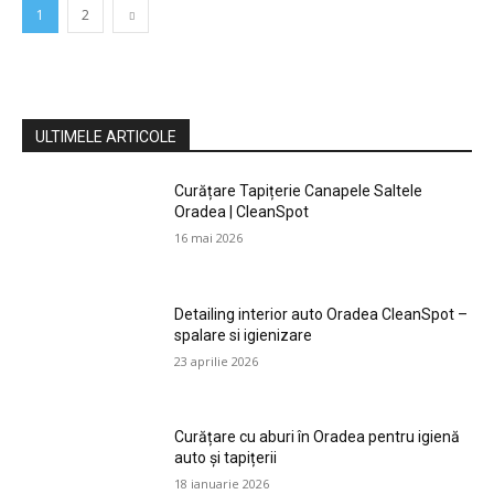
1
2
ULTIMELE ARTICOLE
Curățare Tapițerie Canapele Saltele
Oradea | CleanSpot
16 mai 2026
Detailing interior auto Oradea CleanSpot –
spalare si igienizare
23 aprilie 2026
Curățare cu aburi în Oradea pentru igienă
auto și tapițerii
18 ianuarie 2026