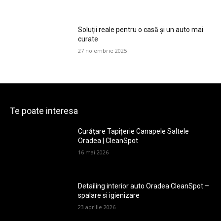
Soluții reale pentru o casă și un auto mai
curate
27 noiembrie 2025
Te poate interesa
Curățare Tapițerie Canapele Saltele
Oradea | CleanSpot
16 mai 2026
Detailing interior auto Oradea CleanSpot –
spalare si igienizare
23 aprilie 2026