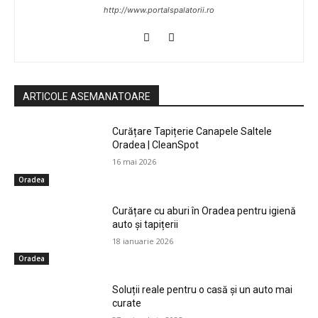
http://www.portalspalatorii.ro
ARTICOLE ASEMANATOARE
Curățare Tapițerie Canapele Saltele
Oradea | CleanSpot
16 mai 2026
Oradea
Curățare cu aburi în Oradea pentru igienă
auto și tapițerii
18 ianuarie 2026
Oradea
Soluții reale pentru o casă și un auto mai
curate