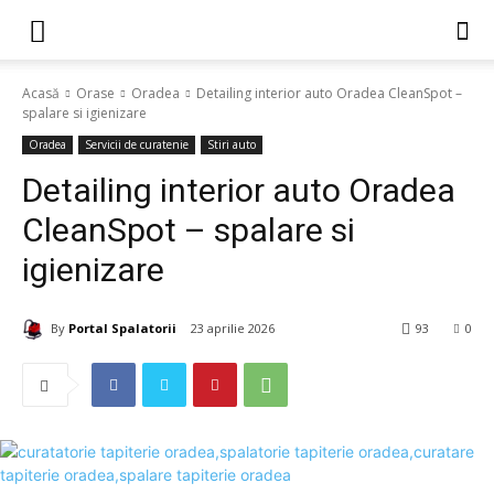
Acasă
Orase
Oradea
Detailing interior auto Oradea CleanSpot –
spalare si igienizare
Oradea
Servicii de curatenie
Stiri auto
Detailing interior auto Oradea
CleanSpot – spalare si
igienizare
By
Portal Spalatorii
23 aprilie 2026
93
0