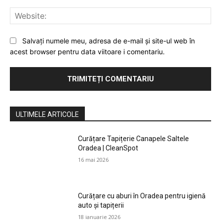
Web
Salvați numele meu, adresa de e-mail și site-ul web în
acest browser pentru data viitoare i comentariu.
ULTIMELE ARTICOLE
Curățare Tapițerie Canapele Saltele
Oradea | CleanSpot
16 mai 2026
Curățare cu aburi în Oradea pentru igienă
auto și tapițerii
18 ianuarie 2026