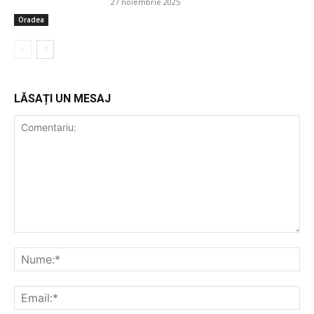
27 noiembrie 2025
Oradea
LĂSAȚI UN MESAJ
Comentariu:
Nu
Ema