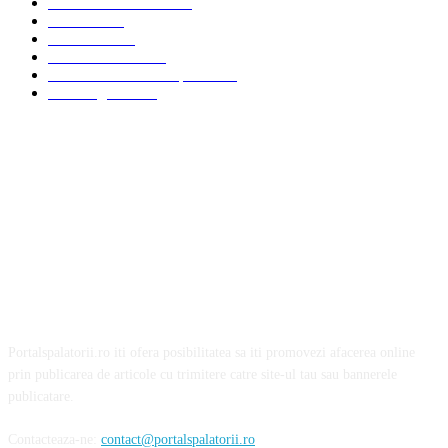
Servicii de curatenie
33
Bucuresti
24
Pantelimon
24
Curatatorii Auto
23
Servicii Auto - Transporturi
23
Detalling Auto
20
Portalspalatorii.ro iti ofera posibilitatea sa iti promovezi afacerea online
prin publicarea de articole cu trimitere catre site-ul tau sau bannerele
publicatare.
Contacteaza-ne:
contact@portalspalatorii.ro