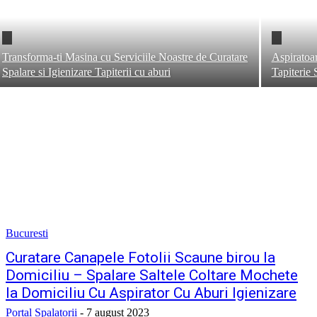
Transforma-ti Masina cu Serviciile Noastre de Curatare
Aspiratoar
Spalare si Igienizare Tapiterii cu aburi
Tapiterie 
Bucuresti
Curatare Canapele Fotolii Scaune birou la
Domiciliu – Spalare Saltele Coltare Mochete
la Domiciliu Cu Aspirator Cu Aburi Igienizare
Portal Spalatorii
-
7 august 2023