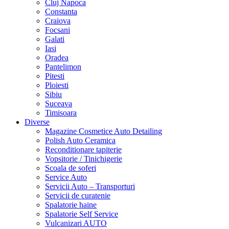
Cluj Napoca
Constanta
Craiova
Focsani
Galati
Iasi
Oradea
Pantelimon
Pitesti
Ploiesti
Sibiu
Suceava
Timisoara
Diverse
Magazine Cosmetice Auto Detailing
Polish Auto Ceramica
Reconditionare tapiterie
Vopsitorie / Tinichigerie
Scoala de soferi
Service Auto
Servicii Auto – Transporturi
Servicii de curatenie
Spalatorie haine
Spalatorie Self Service
Vulcanizari AUTO