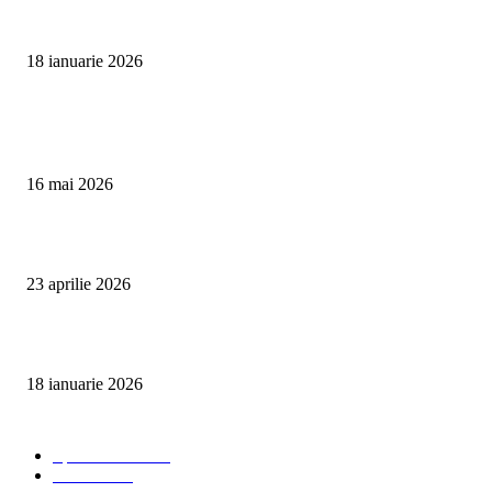
Curățare cu aburi în Oradea pentru igienă auto și tapițerii
18 ianuarie 2026
Articole populare
Curățare Tapițerie Canapele Saltele Oradea | CleanSpot
16 mai 2026
Detailing interior auto Oradea CleanSpot – spalare si igienizare
23 aprilie 2026
Curățare cu aburi în Oradea pentru igienă auto și tapițerii
18 ianuarie 2026
Categorii populare
Spalatorii auto
34
Stiri auto
34