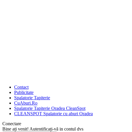
Contact
Publicitate
Spalatorie Tapiterie
CuAburi.Ro
Spalatorie Tapiterie Oradea CleanSpot
CLEANSPOT Spalatorie cu aburi Oradea
Conectare
Bine ați venit! Autentificați-vă in contul dvs