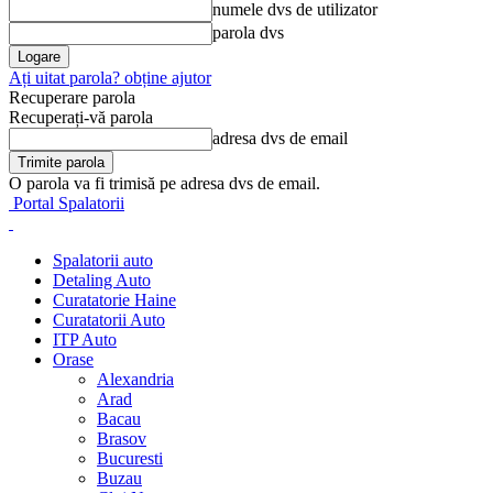
numele dvs de utilizator
parola dvs
Ați uitat parola? obține ajutor
Recuperare parola
Recuperați-vă parola
adresa dvs de email
O parola va fi trimisă pe adresa dvs de email.
Portal Spalatorii
Spalatorii auto
Detaling Auto
Curatatorie Haine
Curatatorii Auto
ITP Auto
Orase
Alexandria
Arad
Bacau
Brasov
Bucuresti
Buzau