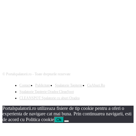
Urmareste-ne
© Portalspalatorii.ro - Toate drepturile rezervate
Contact
Publicitate
Spalatorie Tapiterie
CuAburi.Ro
Spalatorie Tapiterie Oradea CleanSpot
CLEANSPOT Spalatorie cu aburi Oradea
Portalspalatorii.ro utilizeaza fisiere de tip cookie pentru a oferi o
experienta de navigare cat mai buna. Prin continuarea navigarii, esti
de acord cu Politica cookie
Ok