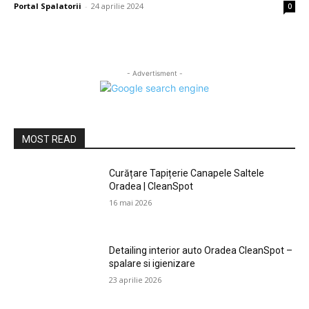
Portal Spalatorii
-
24 aprilie 2024
0
- Advertisment -
MOST READ
Curățare Tapițerie Canapele Saltele
Oradea | CleanSpot
16 mai 2026
Detailing interior auto Oradea CleanSpot –
spalare si igienizare
23 aprilie 2026