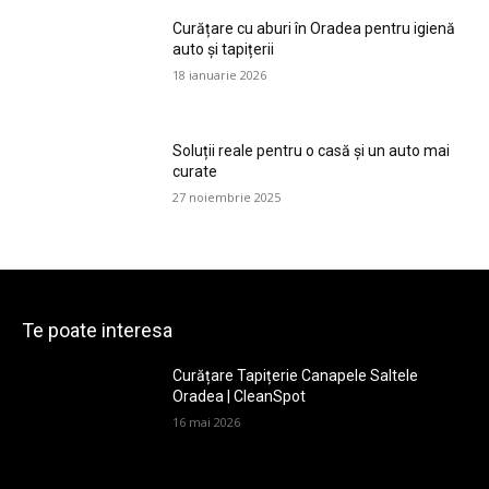
Curățare cu aburi în Oradea pentru igienă
auto și tapițerii
18 ianuarie 2026
Soluții reale pentru o casă și un auto mai
curate
27 noiembrie 2025
Te poate interesa
Curățare Tapițerie Canapele Saltele
Oradea | CleanSpot
16 mai 2026