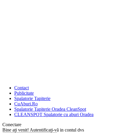
Contact
Publicitate
Spalatorie Tapiterie
CuAburi.Ro
Spalatorie Tapiterie Oradea CleanSpot
CLEANSPOT Spalatorie cu aburi Oradea
Conectare
Bine ați venit! Autentificați-vă in contul dvs