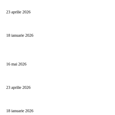
Detailing interior auto Oradea CleanSpot – spalare si igienizare
23 aprilie 2026
Curățare cu aburi în Oradea pentru igienă auto și tapițerii
18 ianuarie 2026
Articole populare
Curățare Tapițerie Canapele Saltele Oradea | CleanSpot
16 mai 2026
Detailing interior auto Oradea CleanSpot – spalare si igienizare
23 aprilie 2026
Curățare cu aburi în Oradea pentru igienă auto și tapițerii
18 ianuarie 2026