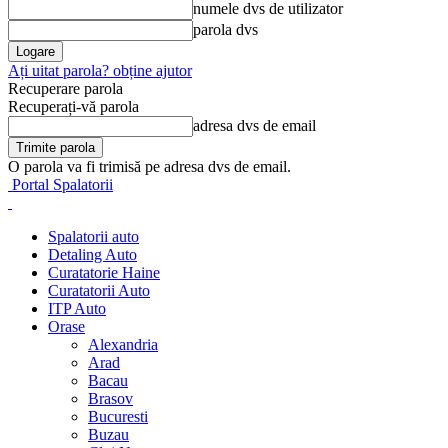
numele dvs de utilizator
parola dvs
Ați uitat parola? obține ajutor
Recuperare parola
Recuperați-vă parola
adresa dvs de email
O parola va fi trimisă pe adresa dvs de email.
Portal Spalatorii
Spalatorii auto
Detaling Auto
Curatatorie Haine
Curatatorii Auto
ITP Auto
Orase
Alexandria
Arad
Bacau
Brasov
Bucuresti
Buzau