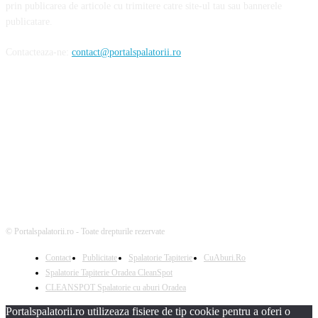
prin publicarea de articole cu trimitere catre site-ul tau sau bannerele
publicatare.
Contacteaza-ne:
contact@portalspalatorii.ro
Urmareste-ne
© Portalspalatorii.ro - Toate drepturile rezervate
Contact
Publicitate
Spalatorie Tapiterie
CuAburi.Ro
Spalatorie Tapiterie Oradea CleanSpot
CLEANSPOT Spalatorie cu aburi Oradea
Portalspalatorii.ro utilizeaza fisiere de tip cookie pentru a oferi o