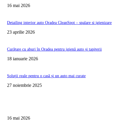
16 mai 2026
Detailing interior auto Oradea CleanSpot – spalare si igienizare
23 aprilie 2026
Curățare cu aburi în Oradea pentru igienă auto și tapițerii
18 ianuarie 2026
Soluții reale pentru o casă și un auto mai curate
27 noiembrie 2025
Te poate interesa
Curățare Tapițerie Canapele Saltele Oradea | CleanSpot
16 mai 2026