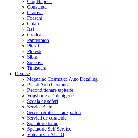
Cluj Napoca
Constanta
Craiova
Focsani
Galati
Iasi
Oradea
Pantelimon
Pitesti
Ploiesti
Sibiu
Suceava
Timisoara
Diverse
Magazine Cosmetice Auto Detailing
Polish Auto Ceramica
Reconditionare tapiterie
Vopsitorie / Tinichigerie
Scoala de soferi
Service Auto
Servicii Auto – Transporturi
Servicii de curatenie
Spalatorie haine
Spalatorie Self Service
Vulcanizari AUTO