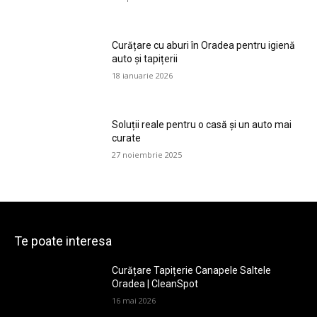
Curățare cu aburi în Oradea pentru igienă
auto și tapițerii
18 ianuarie 2026
Soluții reale pentru o casă și un auto mai
curate
27 noiembrie 2025
Te poate interesa
Curățare Tapițerie Canapele Saltele
Oradea | CleanSpot
16 mai 2026