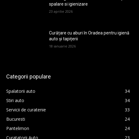
spalare si igienizare
23 aprilie 2026
Curățare cu aburi în Oradea pentru igienă
auto și tapițerii
18 ianuarie 2026
Categorii populare
Spalatorii auto
34
Stiri auto
34
Servicii de curatenie
33
Bucuresti
24
Pantelimon
24
Curatatorii Auto
23