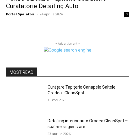
Curatatorie Detailing Auto
Portal Spalatorii
-
24 aprilie 2024
0
- Advertisment -
MOST READ
Curățare Tapițerie Canapele Saltele
Oradea | CleanSpot
16 mai 2026
Detailing interior auto Oradea CleanSpot –
spalare si igienizare
23 aprilie 2026