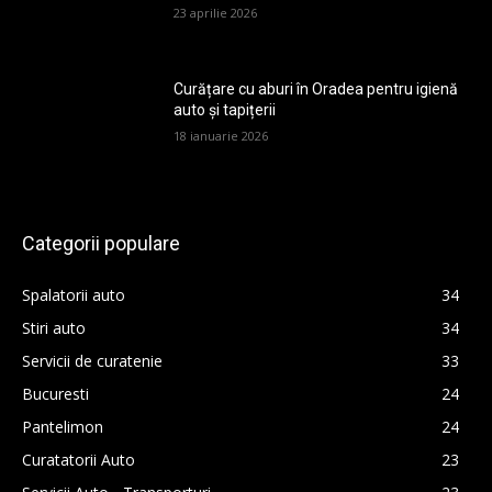
23 aprilie 2026
Curățare cu aburi în Oradea pentru igienă
auto și tapițerii
18 ianuarie 2026
Categorii populare
Spalatorii auto
34
Stiri auto
34
Servicii de curatenie
33
Bucuresti
24
Pantelimon
24
Curatatorii Auto
23