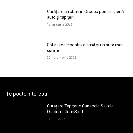
Curățare cu aburi în Oradea pentru igienă
auto și tapițerii
18 ianuarie 2026
Soluții reale pentru o casă și un auto mai
curate
27 noiembrie 2025
Te poate interesa
Curățare Tapițerie Canapele Saltele
Oradea | CleanSpot
16 mai 2026