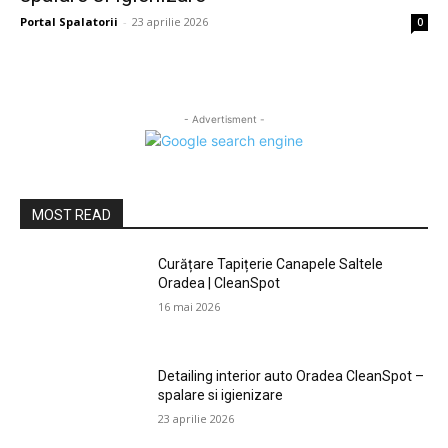
Portal Spalatorii
-
23 aprilie 2026
0
- Advertisment -
MOST READ
Curățare Tapițerie Canapele Saltele
Oradea | CleanSpot
16 mai 2026
Detailing interior auto Oradea CleanSpot –
spalare si igienizare
23 aprilie 2026