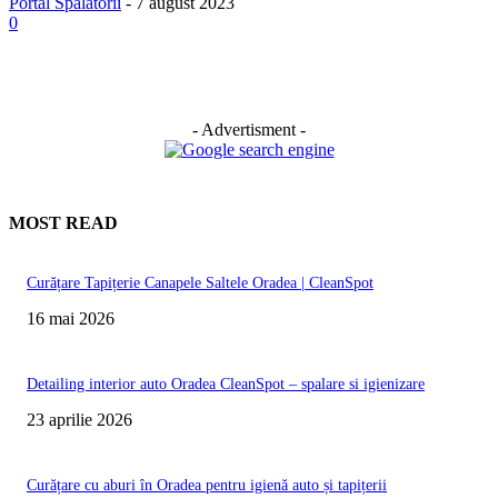
Portal Spalatorii
-
7 august 2023
0
- Advertisment -
MOST READ
Curățare Tapițerie Canapele Saltele Oradea | CleanSpot
16 mai 2026
Detailing interior auto Oradea CleanSpot – spalare si igienizare
23 aprilie 2026
Curățare cu aburi în Oradea pentru igienă auto și tapițerii