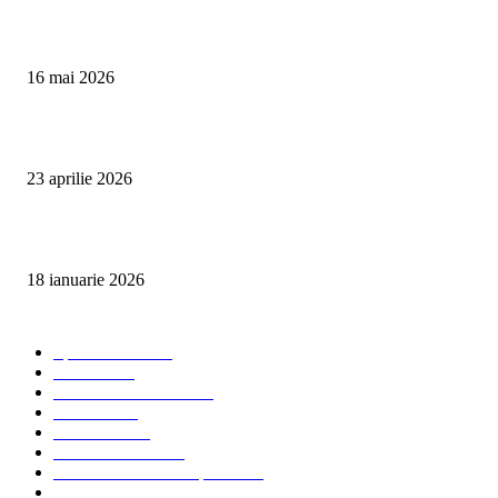
Curățare Tapițerie Canapele Saltele Oradea | CleanSpot
16 mai 2026
Detailing interior auto Oradea CleanSpot – spalare si igienizare
23 aprilie 2026
Curățare cu aburi în Oradea pentru igienă auto și tapițerii
18 ianuarie 2026
Categorii populare
Spalatorii auto
34
Stiri auto
34
Servicii de curatenie
33
Bucuresti
24
Pantelimon
24
Curatatorii Auto
23
Servicii Auto - Transporturi
23
Detalling Auto
20