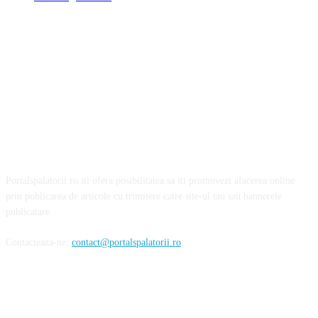
Portalspalatorii.ro iti ofera posibilitatea sa iti promovezi afacerea online
prin publicarea de articole cu trimitere catre site-ul tau sau bannerele
publicatare.
Contacteaza-ne:
contact@portalspalatorii.ro
Urmareste-ne