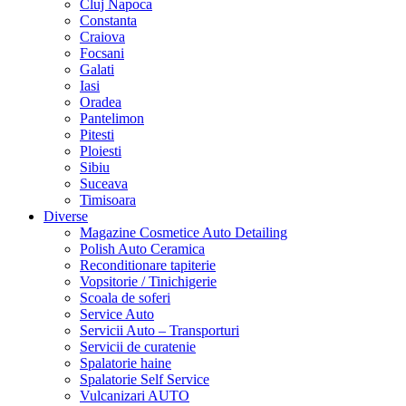
Cluj Napoca
Constanta
Craiova
Focsani
Galati
Iasi
Oradea
Pantelimon
Pitesti
Ploiesti
Sibiu
Suceava
Timisoara
Diverse
Magazine Cosmetice Auto Detailing
Polish Auto Ceramica
Reconditionare tapiterie
Vopsitorie / Tinichigerie
Scoala de soferi
Service Auto
Servicii Auto – Transporturi
Servicii de curatenie
Spalatorie haine
Spalatorie Self Service
Vulcanizari AUTO