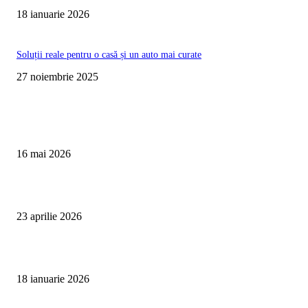
18 ianuarie 2026
Soluții reale pentru o casă și un auto mai curate
27 noiembrie 2025
Te poate interesa
Curățare Tapițerie Canapele Saltele Oradea | CleanSpot
16 mai 2026
Detailing interior auto Oradea CleanSpot – spalare si igienizare
23 aprilie 2026
Curățare cu aburi în Oradea pentru igienă auto și tapițerii
18 ianuarie 2026
Articole populare