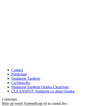
Contact
Publicitate
Spalatorie Tapiterie
CuAburi.Ro
Spalatorie Tapiterie Oradea CleanSpot
CLEANSPOT Spalatorie cu aburi Oradea
Conectare
Bine ați venit! Autentificați-vă in contul dvs