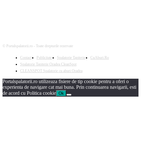
© Portalspalatorii.ro - Toate drepturile rezervate
Contact
Publicitate
Spalatorie Tapiterie
CuAburi.Ro
Spalatorie Tapiterie Oradea CleanSpot
CLEANSPOT Spalatorie cu aburi Oradea
Portalspalatorii.ro utilizeaza fisiere de tip cookie pentru a oferi o
experienta de navigare cat mai buna. Prin continuarea navigarii, esti
de acord cu Politica cookie
Ok