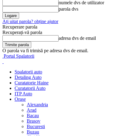
numele dvs de utilizator
parola dvs
Ați uitat parola? obține ajutor
Recuperare parola
Recuperați-vă parola
adresa dvs de email
O parola va fi trimisă pe adresa dvs de email.
Portal Spalatorii
Spalatorii auto
Detaling Auto
Curatatorie Haine
Curatatorii Auto
ITP Auto
Orase
Alexandria
Arad
Bacau
Brasov
Bucuresti
Buzau