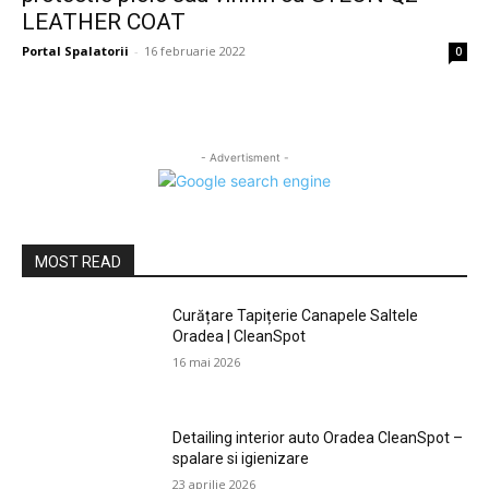
LEATHER COAT
Portal Spalatorii
-
16 februarie 2022
0
- Advertisment -
MOST READ
Curățare Tapițerie Canapele Saltele
Oradea | CleanSpot
16 mai 2026
Detailing interior auto Oradea CleanSpot –
spalare si igienizare
23 aprilie 2026