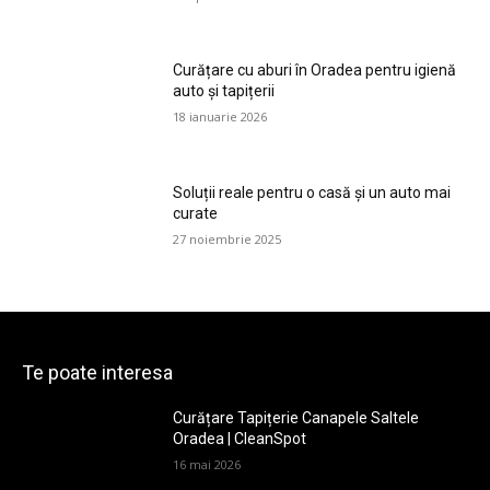
Curățare cu aburi în Oradea pentru igienă
auto și tapițerii
18 ianuarie 2026
Soluții reale pentru o casă și un auto mai
curate
27 noiembrie 2025
Te poate interesa
Curățare Tapițerie Canapele Saltele
Oradea | CleanSpot
16 mai 2026