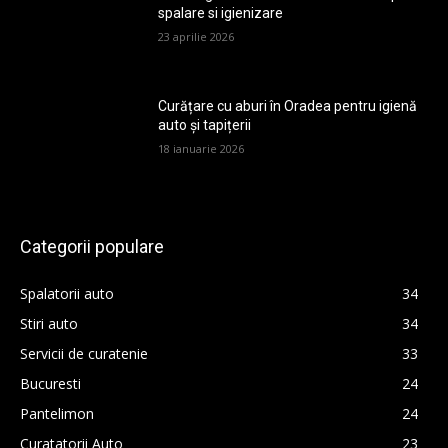
spalare si igienizare
23 aprilie 2026
Curățare cu aburi în Oradea pentru igienă
auto și tapițerii
18 ianuarie 2026
Categorii populare
Spalatorii auto
34
Stiri auto
34
Servicii de curatenie
33
Bucuresti
24
Pantelimon
24
Curatatorii Auto
23