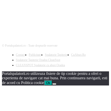
Urmareste-ne
© Portalspalatorii.ro - Toate drepturile rezervate
Contact
Publicitate
Spalatorie Tapiterie
CuAburi.Ro
Spalatorie Tapiterie Oradea CleanSpot
CLEANSPOT Spalatorie cu aburi Oradea
Portalspalatorii.ro utilizeaza fisiere de tip cookie pentru a oferi o
experienta de navigare cat mai buna. Prin continuarea navigarii, esti
de acord cu Politica cookie
Ok