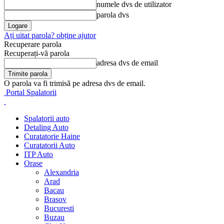
numele dvs de utilizator
parola dvs
Ați uitat parola? obține ajutor
Recuperare parola
Recuperați-vă parola
adresa dvs de email
O parola va fi trimisă pe adresa dvs de email.
Portal Spalatorii
Spalatorii auto
Detaling Auto
Curatatorie Haine
Curatatorii Auto
ITP Auto
Orase
Alexandria
Arad
Bacau
Brasov
Bucuresti
Buzau