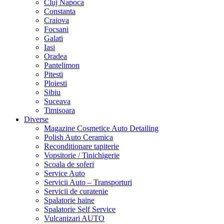
Cluj Napoca
Constanta
Craiova
Focsani
Galati
Iasi
Oradea
Pantelimon
Pitesti
Ploiesti
Sibiu
Suceava
Timisoara
Diverse
Magazine Cosmetice Auto Detailing
Polish Auto Ceramica
Reconditionare tapiterie
Vopsitorie / Tinichigerie
Scoala de soferi
Service Auto
Servicii Auto – Transporturi
Servicii de curatenie
Spalatorie haine
Spalatorie Self Service
Vulcanizari AUTO