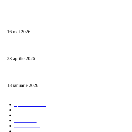
Articole populare
Curățare Tapițerie Canapele Saltele Oradea | CleanSpot
16 mai 2026
Detailing interior auto Oradea CleanSpot – spalare si igienizare
23 aprilie 2026
Curățare cu aburi în Oradea pentru igienă auto și tapițerii
18 ianuarie 2026
Categorii populare
Spalatorii auto
34
Stiri auto
34
Servicii de curatenie
33
Bucuresti
24
Pantelimon
24
Curatatorii Auto
23