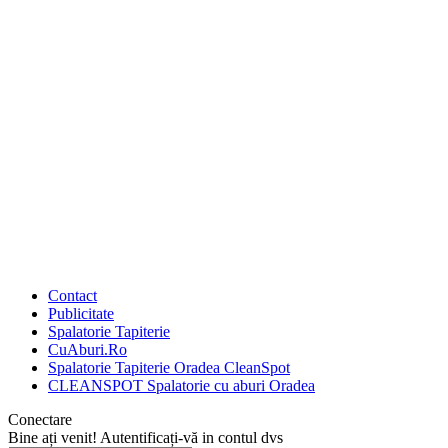
Contact
Publicitate
Spalatorie Tapiterie
CuAburi.Ro
Spalatorie Tapiterie Oradea CleanSpot
CLEANSPOT Spalatorie cu aburi Oradea
Conectare
Bine ați venit! Autentificați-vă in contul dvs