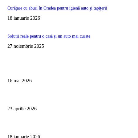
Curățare cu aburi în Oradea pentru igienă auto și tapițerii
18 ianuarie 2026
Soluții reale pentru o casă și un auto mai curate
27 noiembrie 2025
Te poate interesa
Curățare Tapițerie Canapele Saltele Oradea | CleanSpot
16 mai 2026
Detailing interior auto Oradea CleanSpot – spalare si igienizare
23 aprilie 2026
Curățare cu aburi în Oradea pentru igienă auto și tapițerii
18 ianuarie 2026