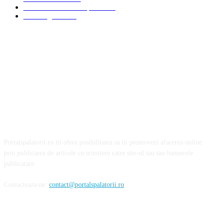
Servicii Auto - Transporturi
23
Detalling Auto
20
Portalspalatorii.ro iti ofera posibilitatea sa iti promovezi afacerea online
prin publicarea de articole cu trimitere catre site-ul tau sau bannerele
publicatare.
Contacteaza-ne:
contact@portalspalatorii.ro