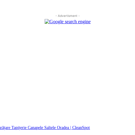
- Advertisment -
rățare Tapițerie Canapele Saltele Oradea | CleanSpot