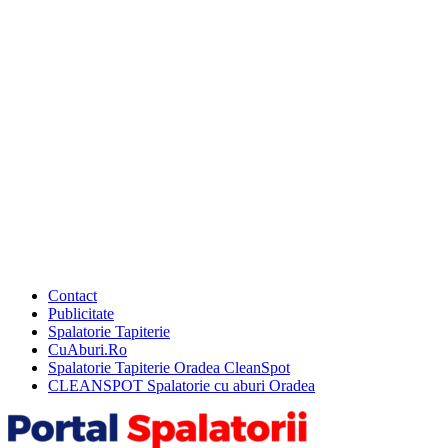
Contact
Publicitate
Spalatorie Tapiterie
CuAburi.Ro
Spalatorie Tapiterie Oradea CleanSpot
CLEANSPOT Spalatorie cu aburi Oradea