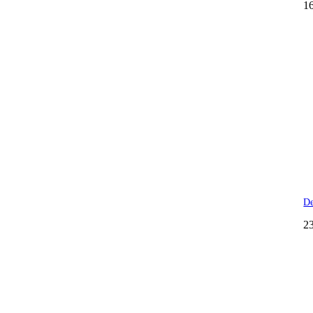
1
De
23