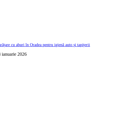
rățare cu aburi în Oradea pentru igienă auto și tapițerii
 ianuarie 2026