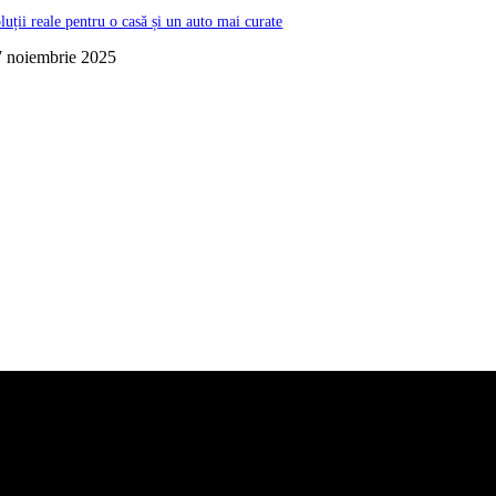
luții reale pentru o casă și un auto mai curate
7 noiembrie 2025