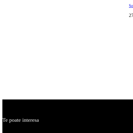
So
2
Te poate interesa