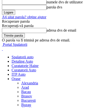
numele dvs de utilizator
parola dvs
Ați uitat parola? obține ajutor
Recuperare parola
Recuperați-vă parola
adresa dvs de email
O parola va fi trimisă pe adresa dvs de email.
Portal Spalatorii
Spalatorii auto
Detaling Auto
Curatatorie Haine
Curatatorii Auto
ITP Auto
Orase
Alexandria
Arad
Bacau
Brasov
Bucuresti
Buzau