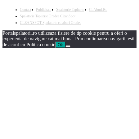
Contact
Publicitate
Spalatorie Tapiterie
CuAburi.Ro
Spalatorie Tapiterie Oradea CleanSpot
CLEANSPOT Spalatorie cu aburi Oradea
Portalspalatorii.ro utilizeaza fisiere de tip cookie pentru a oferi o
experienta de navigare cat mai buna. Prin continuarea navigarii, esti
de acord cu Politica cookie
Ok