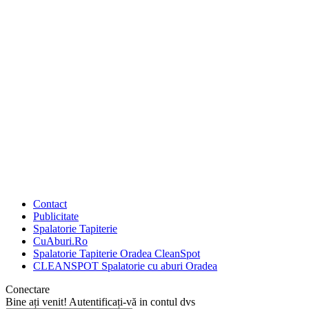
Contact
Publicitate
Spalatorie Tapiterie
CuAburi.Ro
Spalatorie Tapiterie Oradea CleanSpot
CLEANSPOT Spalatorie cu aburi Oradea
Conectare
Bine ați venit! Autentificați-vă in contul dvs