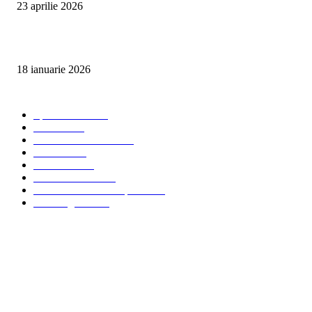
23 aprilie 2026
Curățare cu aburi în Oradea pentru igienă auto și tapițerii
18 ianuarie 2026
Categorii populare
Spalatorii auto
34
Stiri auto
34
Servicii de curatenie
33
Bucuresti
24
Pantelimon
24
Curatatorii Auto
23
Servicii Auto - Transporturi
23
Detalling Auto
20