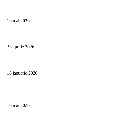
Curățare Tapițerie Canapele Saltele Oradea | CleanSpot
16 mai 2026
Detailing interior auto Oradea CleanSpot – spalare si igienizare
23 aprilie 2026
Curățare cu aburi în Oradea pentru igienă auto și tapițerii
18 ianuarie 2026
Articole populare
Curățare Tapițerie Canapele Saltele Oradea | CleanSpot
16 mai 2026
Detailing interior auto Oradea CleanSpot – spalare si igienizare