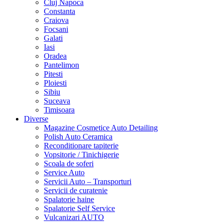
Cluj Napoca
Constanta
Craiova
Focsani
Galati
Iasi
Oradea
Pantelimon
Pitesti
Ploiesti
Sibiu
Suceava
Timisoara
Diverse
Magazine Cosmetice Auto Detailing
Polish Auto Ceramica
Reconditionare tapiterie
Vopsitorie / Tinichigerie
Scoala de soferi
Service Auto
Servicii Auto – Transporturi
Servicii de curatenie
Spalatorie haine
Spalatorie Self Service
Vulcanizari AUTO