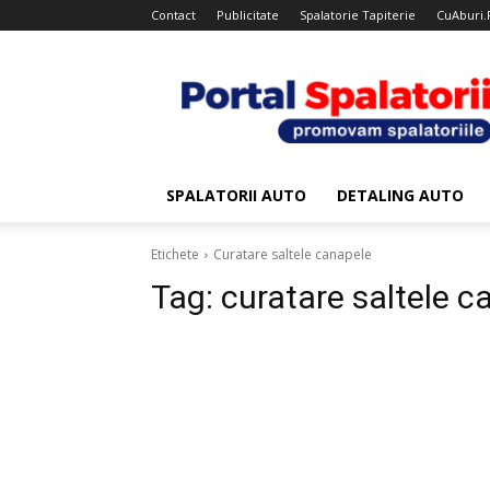
Contact
Publicitate
Spalatorie Tapiterie
CuAburi.
Portal
Spalatorii
SPALATORII AUTO
DETALING AUTO
Etichete
Curatare saltele canapele
Tag:
curatare saltele c