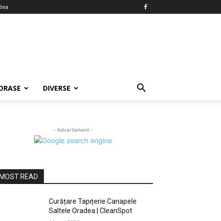
dea
ORASE
DIVERSE
- Advertisment -
MOST READ
Curățare Tapițerie Canapele
Saltele Oradea | CleanSpot