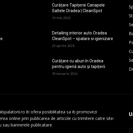
Curățare Tapițerie Canapele
Sp
Saltele Oradea | CleanSpot
St
16 mai 2026
Se
Bu
Detailing interior auto Oradea
re
CleanSpot – spalare si igienizare
P
23 aprilie 2026
Cu
Se
Curățare cu aburi în Oradea
pentru igienă auto și tapițerii
De
18 ianuarie 2026
lspalatorii.ro iti ofera posibilitatea sa iti promovezi
U
rea online prin publicarea de articole cu trimitere catre site-
au sau bannerele publicatare.