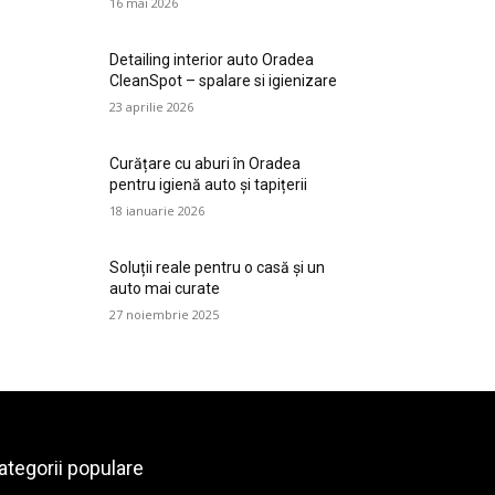
16 mai 2026
Detailing interior auto Oradea
CleanSpot – spalare si igienizare
23 aprilie 2026
Curățare cu aburi în Oradea
pentru igienă auto și tapițerii
18 ianuarie 2026
Soluții reale pentru o casă și un
auto mai curate
27 noiembrie 2025
ategorii populare