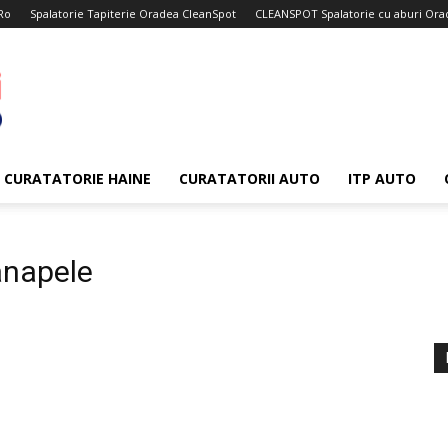
Ro
Spalatorie Tapiterie Oradea CleanSpot
CLEANSPOT Spalatorie cu aburi Ora
CURATATORIE HAINE
CURATATORII AUTO
ITP AUTO
anapele