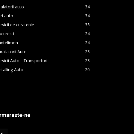
alatorii auto
34
iri auto
34
rvicii de curatenie
33
curesti
24
antelimon
24
ratatorii Auto
23
rvicii Auto - Transporturi
23
talling Auto
20
rmareste-ne