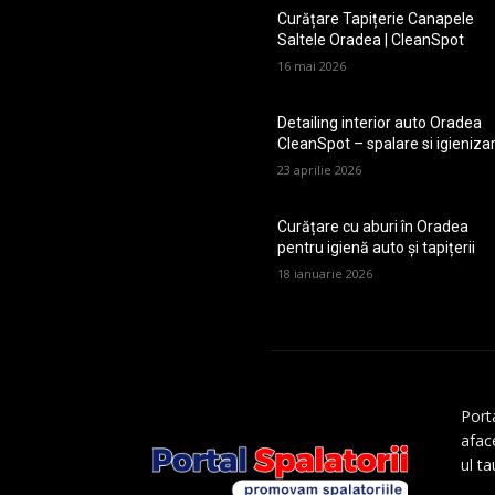
Curățare Tapițerie Canapele
Saltele Oradea | CleanSpot
16 mai 2026
Detailing interior auto Oradea
CleanSpot – spalare si igieniza
23 aprilie 2026
Curățare cu aburi în Oradea
pentru igienă auto și tapițerii
18 ianuarie 2026
Porta
aface
ul t