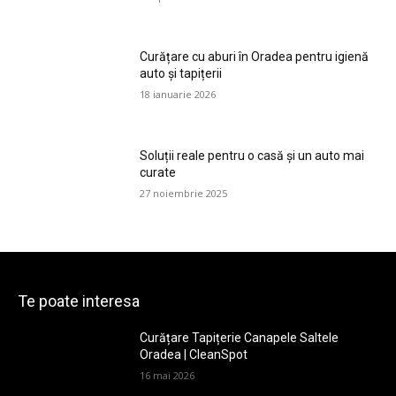
Curățare cu aburi în Oradea pentru igienă
auto și tapițerii
18 ianuarie 2026
Soluții reale pentru o casă și un auto mai
curate
27 noiembrie 2025
Te poate interesa
Curățare Tapițerie Canapele Saltele
Oradea | CleanSpot
16 mai 2026