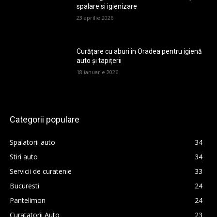
spalare si igienizare
23 aprilie 2026
Curățare cu aburi în Oradea pentru igienă
auto și tapițerii
18 ianuarie 2026
Categorii populare
Spalatorii auto
34
Stiri auto
34
Servicii de curatenie
33
Bucuresti
24
Pantelimon
24
Curatatorii Auto
23