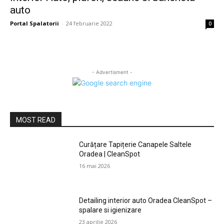
auto
Portal Spalatorii
-
24 februarie 2022
0
- Advertisment -
MOST READ
Curățare Tapițerie Canapele Saltele
Oradea | CleanSpot
16 mai 2026
Detailing interior auto Oradea CleanSpot –
spalare si igienizare
23 aprilie 2026