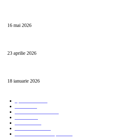
Curățare Tapițerie Canapele Saltele Oradea | CleanSpot
16 mai 2026
Detailing interior auto Oradea CleanSpot – spalare si igienizare
23 aprilie 2026
Curățare cu aburi în Oradea pentru igienă auto și tapițerii
18 ianuarie 2026
Categorii populare
Spalatorii auto
34
Stiri auto
34
Servicii de curatenie
33
Bucuresti
24
Pantelimon
24
Curatatorii Auto
23
Servicii Auto - Transporturi
23