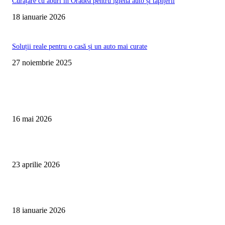
Curățare cu aburi în Oradea pentru igienă auto și tapițerii
18 ianuarie 2026
Soluții reale pentru o casă și un auto mai curate
27 noiembrie 2025
Te poate interesa
Curățare Tapițerie Canapele Saltele Oradea | CleanSpot
16 mai 2026
Detailing interior auto Oradea CleanSpot – spalare si igienizare
23 aprilie 2026
Curățare cu aburi în Oradea pentru igienă auto și tapițerii
18 ianuarie 2026
Articole populare