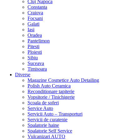
Cluj Napoca
Constanta
Craiova
Focsani
Galati
Iasi
Oradea
Pantelimon
Pitesti
Ploiesti
Sibiu
Suceava
Timisoara
Diverse
Magazine Cosmetice Auto Detailing
Polish Auto Ceramica
Reconditionare tapiterie
Vopsitorie / Tinichigerie
Scoala de soferi
Service Auto
Servicii Auto – Transporturi
Servicii de curatenie
Spalatorie haine
Spalatorie Self Service
Vulcanizari AUTO