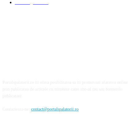
Detalling Auto
20
Portalspalatorii.ro iti ofera posibilitatea sa iti promovezi afacerea online
prin publicarea de articole cu trimitere catre site-ul tau sau bannerele
publicatare.
Contacteaza-ne:
contact@portalspalatorii.ro
Urmareste-ne