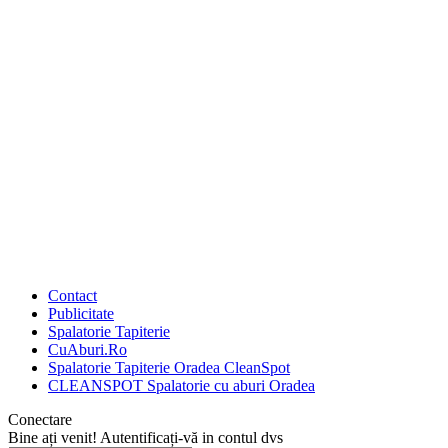
Contact
Publicitate
Spalatorie Tapiterie
CuAburi.Ro
Spalatorie Tapiterie Oradea CleanSpot
CLEANSPOT Spalatorie cu aburi Oradea
Conectare
Bine ați venit! Autentificați-vă in contul dvs