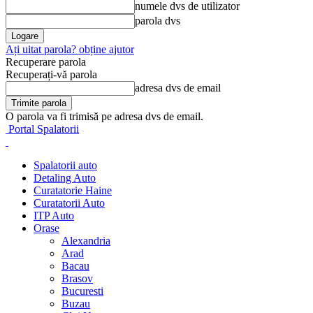
numele dvs de utilizator
parola dvs
Ați uitat parola? obține ajutor
Recuperare parola
Recuperați-vă parola
adresa dvs de email
O parola va fi trimisă pe adresa dvs de email.
Portal Spalatorii
Spalatorii auto
Detaling Auto
Curatatorie Haine
Curatatorii Auto
ITP Auto
Orase
Alexandria
Arad
Bacau
Brasov
Bucuresti
Buzau