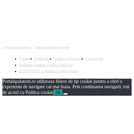
© Portalspalatorii.ro - Toate drepturile rezervate
Contact
Publicitate
Spalatorie Tapiterie
CuAburi.Ro
Spalatorie Tapiterie Oradea CleanSpot
CLEANSPOT Spalatorie cu aburi Oradea
Portalspalatorii.ro utilizeaza fisiere de tip cookie pentru a oferi o
experienta de navigare cat mai buna. Prin continuarea navigarii, esti
de acord cu Politica cookie
Ok