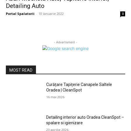
Detailing Auto
Portal Spalatorii
-
10 ianuarie 2022
0
- Advertisment -
MOST READ
Curățare Tapițerie Canapele Saltele
Oradea | CleanSpot
16 mai 2026
Detailing interior auto Oradea CleanSpot –
spalare si igienizare
23 aprilie 2026