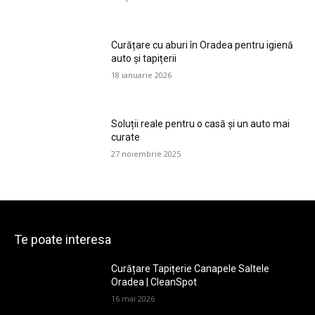
Curățare cu aburi în Oradea pentru igienă
auto și tapițerii
18 ianuarie 2026
Soluții reale pentru o casă și un auto mai
curate
27 noiembrie 2025
Te poate interesa
Curățare Tapițerie Canapele Saltele
Oradea | CleanSpot
16 mai 2026