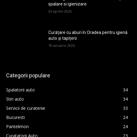
spalare si igienizare
23 aprilie 2026
Curățare cu aburi în Oradea pentru igienă
auto și tapițerii
18 ianuarie 2026
Categorii populare
Spalatorii auto
34
Stiri auto
34
Servicii de curatenie
33
Bucuresti
24
Pantelimon
24
Curatatorii Auto
23