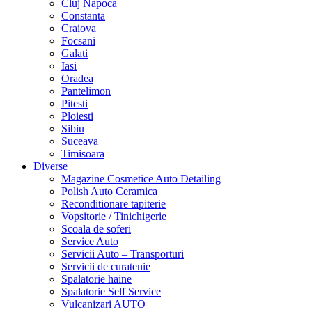
Cluj Napoca
Constanta
Craiova
Focsani
Galati
Iasi
Oradea
Pantelimon
Pitesti
Ploiesti
Sibiu
Suceava
Timisoara
Diverse
Magazine Cosmetice Auto Detailing
Polish Auto Ceramica
Reconditionare tapiterie
Vopsitorie / Tinichigerie
Scoala de soferi
Service Auto
Servicii Auto – Transporturi
Servicii de curatenie
Spalatorie haine
Spalatorie Self Service
Vulcanizari AUTO