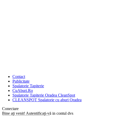
Contact
Publicitate
Spalatorie Tapiterie
CuAburi.Ro
Spalatorie Tapiterie Oradea CleanSpot
CLEANSPOT Spalatorie cu aburi Oradea
Conectare
Bine ați venit! Autentificați-vă in contul dvs