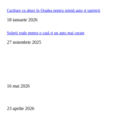
Curățare cu aburi în Oradea pentru igienă auto și tapițerii
18 ianuarie 2026
Soluții reale pentru o casă și un auto mai curate
27 noiembrie 2025
Te poate interesa
Curățare Tapițerie Canapele Saltele Oradea | CleanSpot
16 mai 2026
Detailing interior auto Oradea CleanSpot – spalare si igienizare
23 aprilie 2026
Curățare cu aburi în Oradea pentru igienă auto și tapițerii