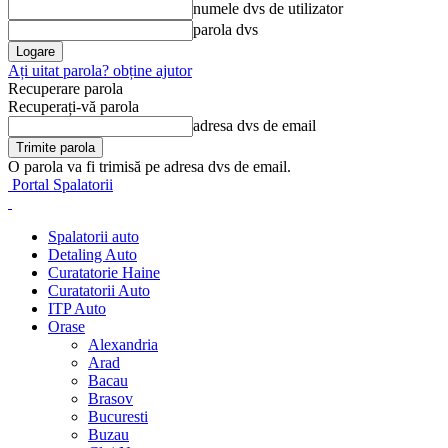
numele dvs de utilizator
parola dvs
Ați uitat parola? obține ajutor
Recuperare parola
Recuperați-vă parola
adresa dvs de email
O parola va fi trimisă pe adresa dvs de email.
Portal Spalatorii
Spalatorii auto
Detaling Auto
Curatatorie Haine
Curatatorii Auto
ITP Auto
Orase
Alexandria
Arad
Bacau
Brasov
Bucuresti
Buzau