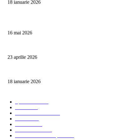
18 ianuarie 2026
Articole populare
Curățare Tapițerie Canapele Saltele Oradea | CleanSpot
16 mai 2026
Detailing interior auto Oradea CleanSpot – spalare si igienizare
23 aprilie 2026
Curățare cu aburi în Oradea pentru igienă auto și tapițerii
18 ianuarie 2026
Categorii populare
Spalatorii auto
34
Stiri auto
34
Servicii de curatenie
33
Bucuresti
24
Pantelimon
24
Curatatorii Auto
23
Servicii Auto - Transporturi
23