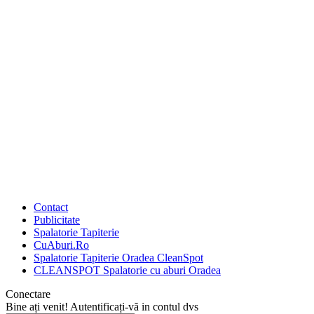
Contact
Publicitate
Spalatorie Tapiterie
CuAburi.Ro
Spalatorie Tapiterie Oradea CleanSpot
CLEANSPOT Spalatorie cu aburi Oradea
Conectare
Bine ați venit! Autentificați-vă in contul dvs