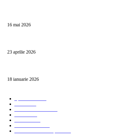
Curățare Tapițerie Canapele Saltele Oradea | CleanSpot
16 mai 2026
Detailing interior auto Oradea CleanSpot – spalare si igienizare
23 aprilie 2026
Curățare cu aburi în Oradea pentru igienă auto și tapițerii
18 ianuarie 2026
Categorii populare
Spalatorii auto
34
Stiri auto
34
Servicii de curatenie
33
Bucuresti
24
Pantelimon
24
Curatatorii Auto
23
Servicii Auto - Transporturi
23