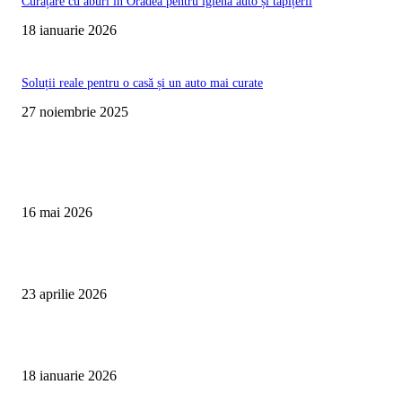
Curățare cu aburi în Oradea pentru igienă auto și tapițerii
18 ianuarie 2026
Soluții reale pentru o casă și un auto mai curate
27 noiembrie 2025
Te poate interesa
Curățare Tapițerie Canapele Saltele Oradea | CleanSpot
16 mai 2026
Detailing interior auto Oradea CleanSpot – spalare si igienizare
23 aprilie 2026
Curățare cu aburi în Oradea pentru igienă auto și tapițerii
18 ianuarie 2026
Articole populare