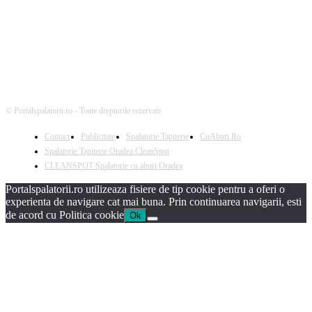
© Portalspalatorii.ro - Toate drepturile rezervate
Contact
Publicitate
Spalatorie Tapiterie
CuAburi.Ro
Spalatorie Tapiterie Oradea CleanSpot
CLEANSPOT Spalatorie cu aburi Oradea
Portalspalatorii.ro utilizeaza fisiere de tip cookie pentru a oferi o
experienta de navigare cat mai buna. Prin continuarea navigarii, esti
de acord cu Politica cookie
Ok