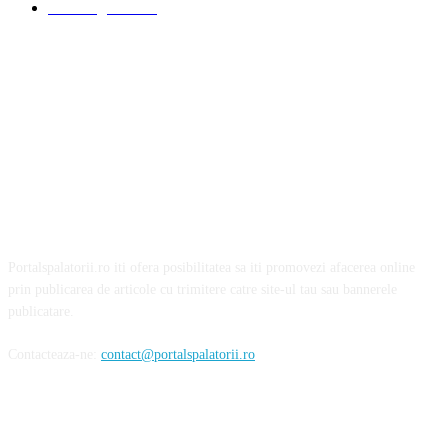
Detalling Auto
20
Portalspalatorii.ro iti ofera posibilitatea sa iti promovezi afacerea online
prin publicarea de articole cu trimitere catre site-ul tau sau bannerele
publicatare.
Contacteaza-ne:
contact@portalspalatorii.ro
Urmareste-ne