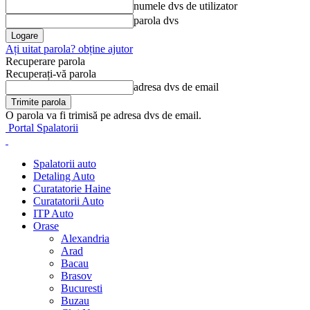
numele dvs de utilizator
parola dvs
Ați uitat parola? obține ajutor
Recuperare parola
Recuperați-vă parola
adresa dvs de email
O parola va fi trimisă pe adresa dvs de email.
Portal Spalatorii
Spalatorii auto
Detaling Auto
Curatatorie Haine
Curatatorii Auto
ITP Auto
Orase
Alexandria
Arad
Bacau
Brasov
Bucuresti
Buzau