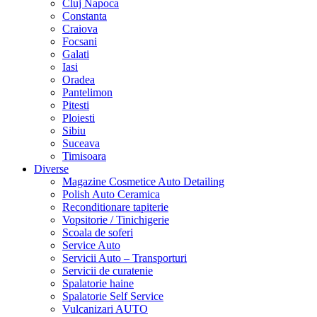
Cluj Napoca
Constanta
Craiova
Focsani
Galati
Iasi
Oradea
Pantelimon
Pitesti
Ploiesti
Sibiu
Suceava
Timisoara
Diverse
Magazine Cosmetice Auto Detailing
Polish Auto Ceramica
Reconditionare tapiterie
Vopsitorie / Tinichigerie
Scoala de soferi
Service Auto
Servicii Auto – Transporturi
Servicii de curatenie
Spalatorie haine
Spalatorie Self Service
Vulcanizari AUTO