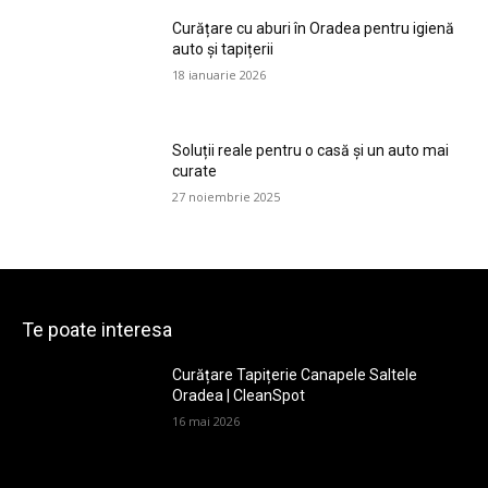
Curățare cu aburi în Oradea pentru igienă
auto și tapițerii
18 ianuarie 2026
Soluții reale pentru o casă și un auto mai
curate
27 noiembrie 2025
Te poate interesa
Curățare Tapițerie Canapele Saltele
Oradea | CleanSpot
16 mai 2026