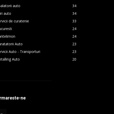
alatorii auto
34
iri auto
34
rvicii de curatenie
33
curesti
24
antelimon
24
ratatorii Auto
23
rvicii Auto - Transporturi
23
talling Auto
20
rmareste-ne