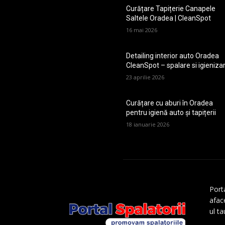
Curățare Tapițerie Canapele
Saltele Oradea | CleanSpot
16 mai 2026
Detailing interior auto Oradea
CleanSpot – spalare si igieniza
23 aprilie 2026
Curățare cu aburi în Oradea
pentru igienă auto și tapițerii
18 ianuarie 2026
Porta
aface
ul t