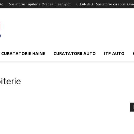
Ro
Spalatorie Tapiterie Oradea CleanSpot
CLEANSPOT Spalatorie cu aburi Ora
CURATATORIE HAINE
CURATATORII AUTO
ITP AUTO
iterie