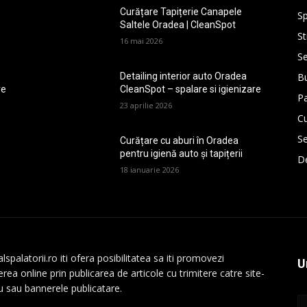
Curățare Tapițerie Canapele
Sp
Saltele Oradea | CleanSpot
St
16 mai 2026
Se
Bu
Detailing interior auto Oradea
re
CleanSpot – spalare si igienizare
P
23 aprilie 2026
Cu
Se
Curățare cu aburi în Oradea
pentru igienă auto și tapițerii
De
18 ianuarie 2026
lspalatorii.ro iti ofera posibilitatea sa iti promovezi
U
rea online prin publicarea de articole cu trimitere catre site-
au sau bannerele publicatare.