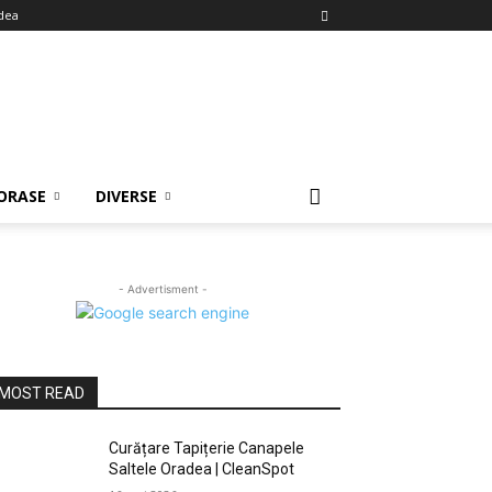
dea
ORASE
DIVERSE
- Advertisment -
MOST READ
Curățare Tapițerie Canapele
Saltele Oradea | CleanSpot