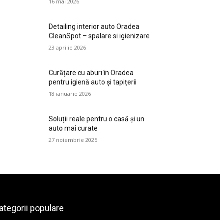
16 mai 2026
Detailing interior auto Oradea
CleanSpot – spalare si igienizare
23 aprilie 2026
Curățare cu aburi în Oradea
pentru igienă auto și tapițerii
18 ianuarie 2026
Soluții reale pentru o casă și un
auto mai curate
27 noiembrie 2025
ategorii populare