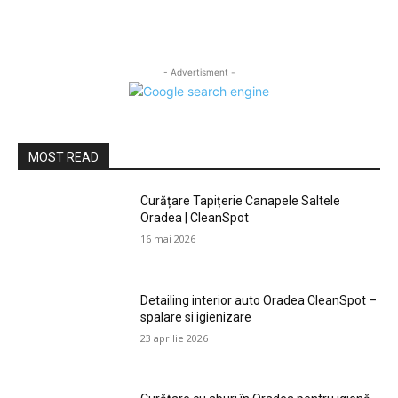
- Advertisment -
MOST READ
Curățare Tapițerie Canapele Saltele
Oradea | CleanSpot
16 mai 2026
Detailing interior auto Oradea CleanSpot –
spalare si igienizare
23 aprilie 2026