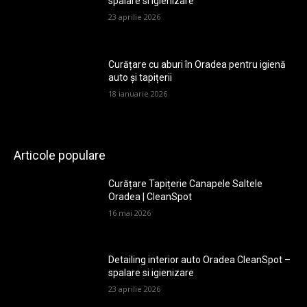
spalare si igienizare
23 aprilie 2026
Curățare cu aburi în Oradea pentru igienă
auto și tapițerii
18 ianuarie 2026
Articole populare
Curățare Tapițerie Canapele Saltele
Oradea | CleanSpot
16 mai 2026
Detailing interior auto Oradea CleanSpot –
spalare si igienizare
23 aprilie 2026