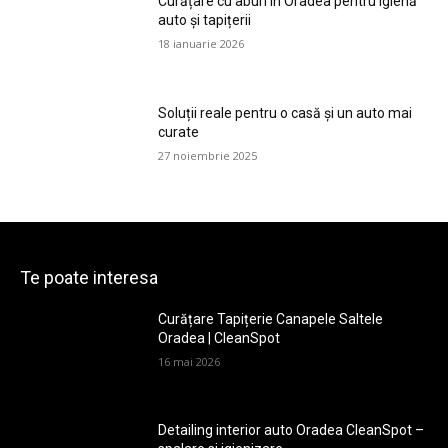
Curățare cu aburi în Oradea pentru igienă
auto și tapițerii
18 ianuarie 2026
Soluții reale pentru o casă și un auto mai
curate
27 noiembrie 2025
Te poate interesa
Curățare Tapițerie Canapele Saltele
Oradea | CleanSpot
16 mai 2026
Detailing interior auto Oradea CleanSpot –