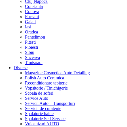
Cluj Napoca
Constanta
Craiova
Focsani
Galati
Iasi
Oradea
Pantelimon
Pitesti
Ploiesti
Sibiu
Suceava
Timisoara
Diverse
Magazine Cosmetice Auto Detailing
Polish Auto Ceramica
Reconditionare tapiterie
Vopsitorie / Tinichigerie
Scoala de soferi
Service Auto
Servicii Auto – Transporturi
Servicii de curatenie
Spalatorie haine
Spalatorie Self Service
Vulcanizari AUTO