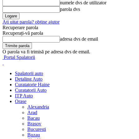
numele dvs de utilizator
parola dvs
Ați uitat parola? obține ajutor
Recuperare parola
Recuperați-vă parola
adresa dvs de email
O parola va fi trimisă pe adresa dvs de email.
Portal Spalatorii
Spalatorii auto
Detaling Auto
Curatatorie Haine
Curatatorii Auto
ITP Auto
Orase
Alexandria
Arad
Bacau
Brasov
Bucuresti
Buzau