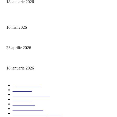
18 ianuarie 2026
Articole populare
Curățare Tapițerie Canapele Saltele Oradea | CleanSpot
16 mai 2026
Detailing interior auto Oradea CleanSpot – spalare si igienizare
23 aprilie 2026
Curățare cu aburi în Oradea pentru igienă auto și tapițerii
18 ianuarie 2026
Categorii populare
Spalatorii auto
34
Stiri auto
34
Servicii de curatenie
33
Bucuresti
24
Pantelimon
24
Curatatorii Auto
23
Servicii Auto - Transporturi
23