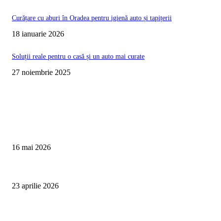
Curățare cu aburi în Oradea pentru igienă auto și tapițerii
18 ianuarie 2026
Soluții reale pentru o casă și un auto mai curate
27 noiembrie 2025
Te poate interesa
Curățare Tapițerie Canapele Saltele Oradea | CleanSpot
16 mai 2026
Detailing interior auto Oradea CleanSpot – spalare si igienizare
23 aprilie 2026
Curățare cu aburi în Oradea pentru igienă auto și tapițerii