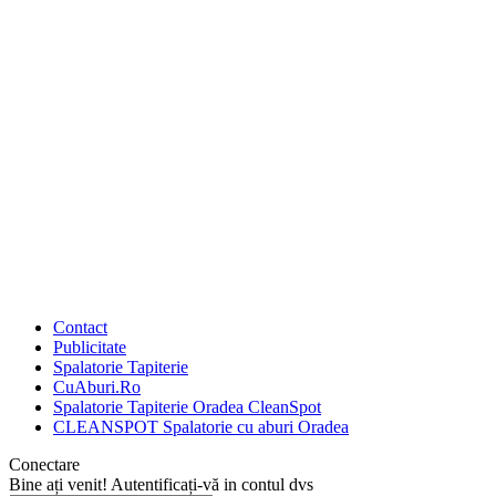
Contact
Publicitate
Spalatorie Tapiterie
CuAburi.Ro
Spalatorie Tapiterie Oradea CleanSpot
CLEANSPOT Spalatorie cu aburi Oradea
Conectare
Bine ați venit! Autentificați-vă in contul dvs