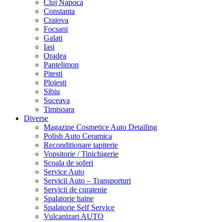
Cluj Napoca
Constanta
Craiova
Focsani
Galati
Iasi
Oradea
Pantelimon
Pitesti
Ploiesti
Sibiu
Suceava
Timisoara
Diverse
Magazine Cosmetice Auto Detailing
Polish Auto Ceramica
Reconditionare tapiterie
Vopsitorie / Tinichigerie
Scoala de soferi
Service Auto
Servicii Auto – Transporturi
Servicii de curatenie
Spalatorie haine
Spalatorie Self Service
Vulcanizari AUTO