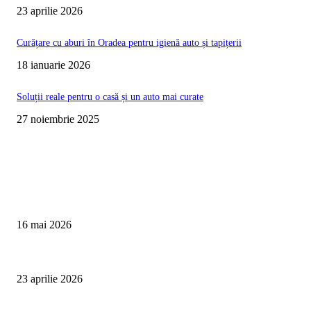
23 aprilie 2026
Curățare cu aburi în Oradea pentru igienă auto și tapițerii
18 ianuarie 2026
Soluții reale pentru o casă și un auto mai curate
27 noiembrie 2025
Te poate interesa
Curățare Tapițerie Canapele Saltele Oradea | CleanSpot
16 mai 2026
Detailing interior auto Oradea CleanSpot – spalare si igienizare
23 aprilie 2026
Curățare cu aburi în Oradea pentru igienă auto și tapițerii