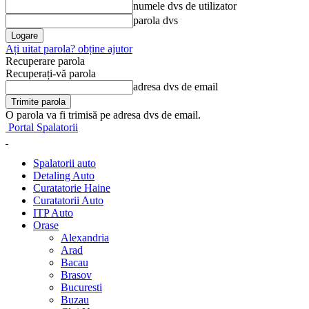
numele dvs de utilizator
parola dvs
Ați uitat parola? obține ajutor
Recuperare parola
Recuperați-vă parola
adresa dvs de email
O parola va fi trimisă pe adresa dvs de email.
Portal Spalatorii
Spalatorii auto
Detaling Auto
Curatatorie Haine
Curatatorii Auto
ITP Auto
Orase
Alexandria
Arad
Bacau
Brasov
Bucuresti
Buzau