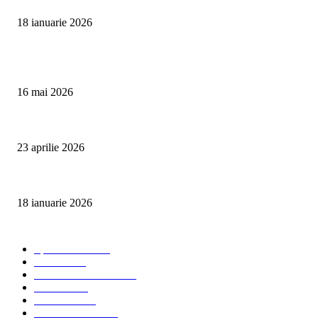
18 ianuarie 2026
Articole populare
Curățare Tapițerie Canapele Saltele Oradea | CleanSpot
16 mai 2026
Detailing interior auto Oradea CleanSpot – spalare si igienizare
23 aprilie 2026
Curățare cu aburi în Oradea pentru igienă auto și tapițerii
18 ianuarie 2026
Categorii populare
Spalatorii auto
34
Stiri auto
34
Servicii de curatenie
33
Bucuresti
24
Pantelimon
24
Curatatorii Auto
23