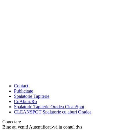
Contact
Publicitate
Spalatorie Tapiterie
CuAburi.Ro
Spalatorie Tapiterie Oradea CleanSpot
CLEANSPOT Spalatorie cu aburi Oradea
Conectare
Bine ați venit! Autentificați-vă in contul dvs