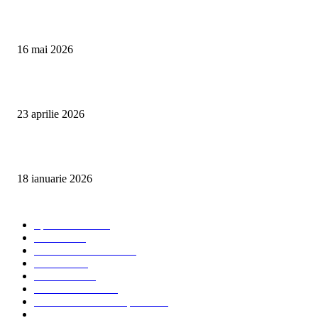
Curățare Tapițerie Canapele Saltele Oradea | CleanSpot
16 mai 2026
Detailing interior auto Oradea CleanSpot – spalare si igienizare
23 aprilie 2026
Curățare cu aburi în Oradea pentru igienă auto și tapițerii
18 ianuarie 2026
Categorii populare
Spalatorii auto
34
Stiri auto
34
Servicii de curatenie
33
Bucuresti
24
Pantelimon
24
Curatatorii Auto
23
Servicii Auto - Transporturi
23
Detalling Auto
20