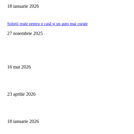
18 ianuarie 2026
Soluții reale pentru o casă și un auto mai curate
27 noiembrie 2025
Te poate interesa
Curățare Tapițerie Canapele Saltele Oradea | CleanSpot
16 mai 2026
Detailing interior auto Oradea CleanSpot – spalare si igienizare
23 aprilie 2026
Curățare cu aburi în Oradea pentru igienă auto și tapițerii
18 ianuarie 2026
Articole populare