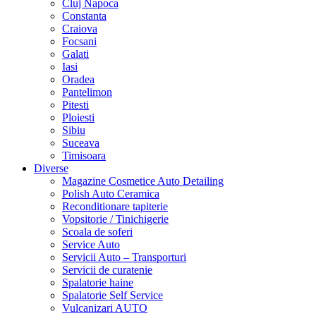
Cluj Napoca
Constanta
Craiova
Focsani
Galati
Iasi
Oradea
Pantelimon
Pitesti
Ploiesti
Sibiu
Suceava
Timisoara
Diverse
Magazine Cosmetice Auto Detailing
Polish Auto Ceramica
Reconditionare tapiterie
Vopsitorie / Tinichigerie
Scoala de soferi
Service Auto
Servicii Auto – Transporturi
Servicii de curatenie
Spalatorie haine
Spalatorie Self Service
Vulcanizari AUTO