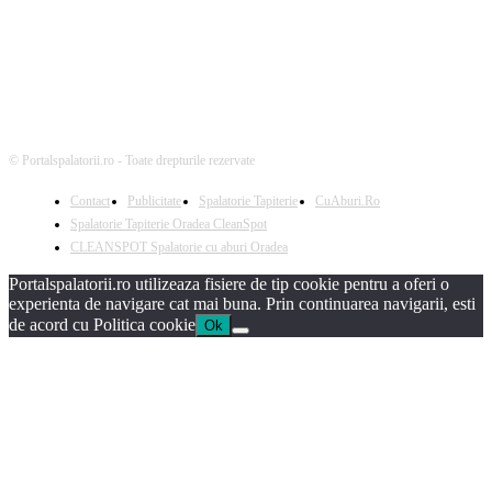
© Portalspalatorii.ro - Toate drepturile rezervate
Contact
Publicitate
Spalatorie Tapiterie
CuAburi.Ro
Spalatorie Tapiterie Oradea CleanSpot
CLEANSPOT Spalatorie cu aburi Oradea
Portalspalatorii.ro utilizeaza fisiere de tip cookie pentru a oferi o
experienta de navigare cat mai buna. Prin continuarea navigarii, esti
de acord cu Politica cookie
Ok