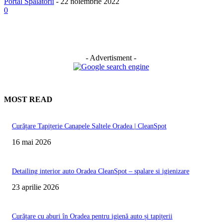
Portal Spalatorii
-
22 noiembrie 2022
0
- Advertisment -
MOST READ
Curățare Tapițerie Canapele Saltele Oradea | CleanSpot
16 mai 2026
Detailing interior auto Oradea CleanSpot – spalare si igienizare
23 aprilie 2026
Curățare cu aburi în Oradea pentru igienă auto și tapițerii