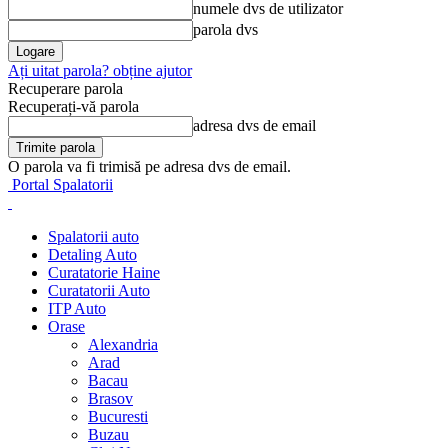
numele dvs de utilizator
parola dvs
Ați uitat parola? obține ajutor
Recuperare parola
Recuperați-vă parola
adresa dvs de email
O parola va fi trimisă pe adresa dvs de email.
Portal Spalatorii
Spalatorii auto
Detaling Auto
Curatatorie Haine
Curatatorii Auto
ITP Auto
Orase
Alexandria
Arad
Bacau
Brasov
Bucuresti
Buzau