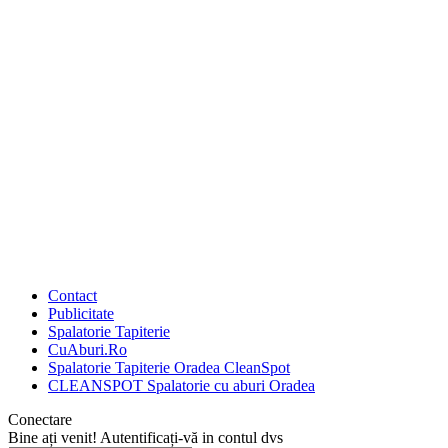
Contact
Publicitate
Spalatorie Tapiterie
CuAburi.Ro
Spalatorie Tapiterie Oradea CleanSpot
CLEANSPOT Spalatorie cu aburi Oradea
Conectare
Bine ați venit! Autentificați-vă in contul dvs