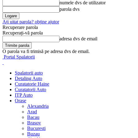
numele dvs de utilizator
parola dvs
Ați uitat parola? obține ajutor
Recuperare parola
Recuperați-vă parola
adresa dvs de email
O parola va fi trimisă pe adresa dvs de email.
Portal Spalatorii
Spalatorii auto
Detaling Auto
Curatatorie Haine
Curatatorii Auto
ITP Auto
Orase
Alexandria
Arad
Bacau
Brasov
Bucuresti
Buzau