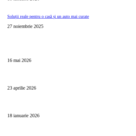
Soluții reale pentru o casă și un auto mai curate
27 noiembrie 2025
Te poate interesa
Curățare Tapițerie Canapele Saltele Oradea | CleanSpot
16 mai 2026
Detailing interior auto Oradea CleanSpot – spalare si igienizare
23 aprilie 2026
Curățare cu aburi în Oradea pentru igienă auto și tapițerii
18 ianuarie 2026
Articole populare