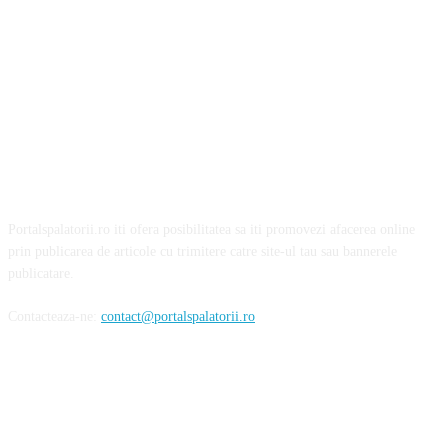
Portalspalatorii.ro iti ofera posibilitatea sa iti promovezi afacerea online
prin publicarea de articole cu trimitere catre site-ul tau sau bannerele
publicatare.
Contacteaza-ne:
contact@portalspalatorii.ro
Urmareste-ne