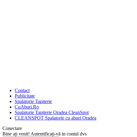
Contact
Publicitate
Spalatorie Tapiterie
CuAburi.Ro
Spalatorie Tapiterie Oradea CleanSpot
CLEANSPOT Spalatorie cu aburi Oradea
Conectare
Bine ați venit! Autentificați-vă in contul dvs