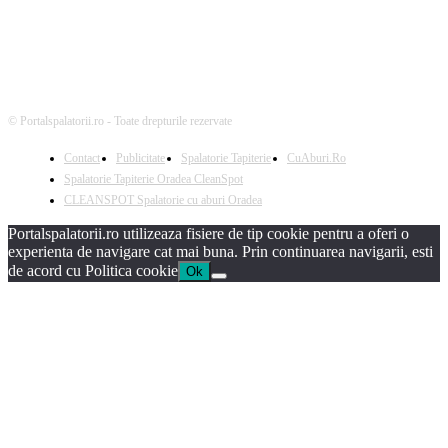
© Portalspalatorii.ro - Toate drepturile rezervate
Contact
Publicitate
Spalatorie Tapiterie
CuAburi.Ro
Spalatorie Tapiterie Oradea CleanSpot
CLEANSPOT Spalatorie cu aburi Oradea
Portalspalatorii.ro utilizeaza fisiere de tip cookie pentru a oferi o
experienta de navigare cat mai buna. Prin continuarea navigarii, esti
de acord cu Politica cookie
Ok