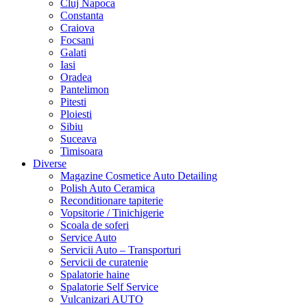
Cluj Napoca
Constanta
Craiova
Focsani
Galati
Iasi
Oradea
Pantelimon
Pitesti
Ploiesti
Sibiu
Suceava
Timisoara
Diverse
Magazine Cosmetice Auto Detailing
Polish Auto Ceramica
Reconditionare tapiterie
Vopsitorie / Tinichigerie
Scoala de soferi
Service Auto
Servicii Auto – Transporturi
Servicii de curatenie
Spalatorie haine
Spalatorie Self Service
Vulcanizari AUTO