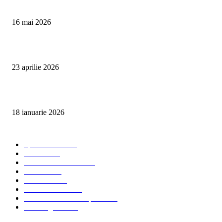
Curățare Tapițerie Canapele Saltele Oradea | CleanSpot
16 mai 2026
Detailing interior auto Oradea CleanSpot – spalare si igienizare
23 aprilie 2026
Curățare cu aburi în Oradea pentru igienă auto și tapițerii
18 ianuarie 2026
Categorii populare
Spalatorii auto
34
Stiri auto
34
Servicii de curatenie
33
Bucuresti
24
Pantelimon
24
Curatatorii Auto
23
Servicii Auto - Transporturi
23
Detalling Auto
20