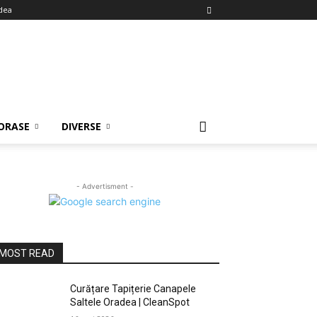
dea
ORASE
DIVERSE
- Advertisment -
MOST READ
Curățare Tapițerie Canapele
Saltele Oradea | CleanSpot