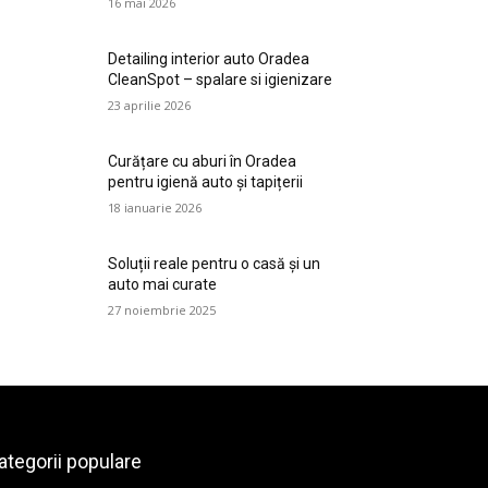
16 mai 2026
Detailing interior auto Oradea
CleanSpot – spalare si igienizare
23 aprilie 2026
Curățare cu aburi în Oradea
pentru igienă auto și tapițerii
18 ianuarie 2026
Soluții reale pentru o casă și un
auto mai curate
27 noiembrie 2025
ategorii populare