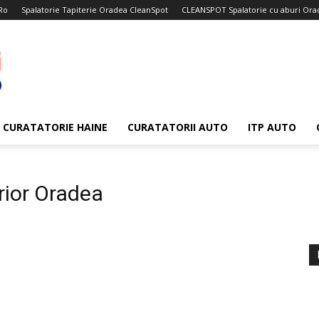
Ro
Spalatorie Tapiterie Oradea CleanSpot
CLEANSPOT Spalatorie cu aburi Ora
CURATATORIE HAINE
CURATATORII AUTO
ITP AUTO
erior Oradea