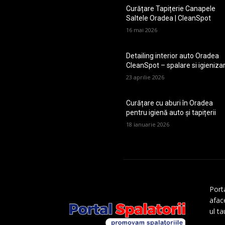
Curățare Tapițerie Canapele
Saltele Oradea | CleanSpot
16 mai 2026
Detailing interior auto Oradea
CleanSpot – spalare si igieniza
23 aprilie 2026
Curățare cu aburi în Oradea
pentru igienă auto și tapițerii
18 ianuarie 2026
Porta
aface
ul t