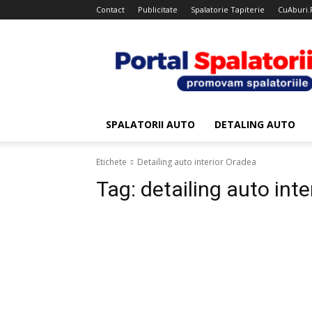
Contact
Publicitate
Spalatorie Tapiterie
CuAburi.
Portal
Spalatorii
SPALATORII AUTO
DETALING AUTO
Etichete
Detailing auto interior Oradea
Tag:
detailing auto int