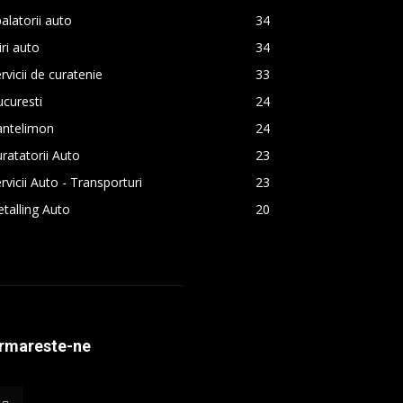
alatorii auto
34
iri auto
34
rvicii de curatenie
33
curesti
24
antelimon
24
ratatorii Auto
23
rvicii Auto - Transporturi
23
talling Auto
20
rmareste-ne