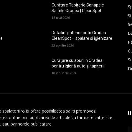
Curățare Tapițerie Canapele
Sp
Saltele Oradea | CleanSpot
St
16 mai 2026
Se
Bu
Detailing interior auto Oradea
re
CleanSpot – spalare si igienizare
P
23 aprilie 2026
Cu
Se
Curățare cu aburi în Oradea
pentru igienă auto și tapițerii
De
18 ianuarie 2026
lspalatorii.ro iti ofera posibilitatea sa iti promovezi
U
rea online prin publicarea de articole cu trimitere catre site-
au sau bannerele publicatare.