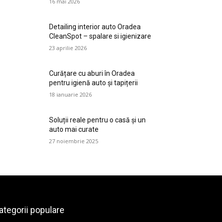
16 mai 2026
Detailing interior auto Oradea
CleanSpot – spalare si igienizare
23 aprilie 2026
Curățare cu aburi în Oradea
pentru igienă auto și tapițerii
18 ianuarie 2026
Soluții reale pentru o casă și un
auto mai curate
27 noiembrie 2025
ategorii populare