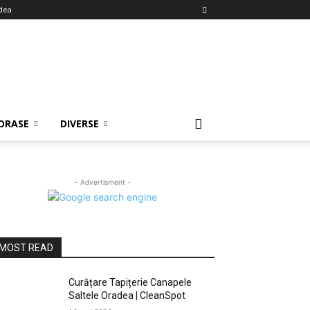
dea
ORASE
DIVERSE
- Advertisment -
MOST READ
Curățare Tapițerie Canapele
Saltele Oradea | CleanSpot