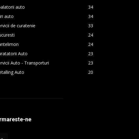
alatorii auto
34
iri auto
34
rvicii de curatenie
33
curesti
24
antelimon
24
ratatorii Auto
23
rvicii Auto - Transporturi
23
talling Auto
20
rmareste-ne