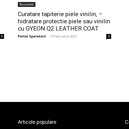
Bucuresti
Curatare tapiterie piele vinilin, –
hidratare protectie piele sau vinilin
cu GYEON Q2 LEATHER COAT
Portal Spalatorii
-
16 februarie 2022
0
0
Articole populare
C