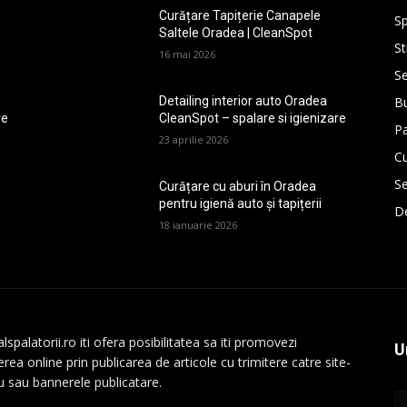
Curățare Tapițerie Canapele
Sp
Saltele Oradea | CleanSpot
St
16 mai 2026
Se
Bu
Detailing interior auto Oradea
re
CleanSpot – spalare si igienizare
P
23 aprilie 2026
Cu
Se
Curățare cu aburi în Oradea
pentru igienă auto și tapițerii
De
18 ianuarie 2026
lspalatorii.ro iti ofera posibilitatea sa iti promovezi
U
rea online prin publicarea de articole cu trimitere catre site-
au sau bannerele publicatare.