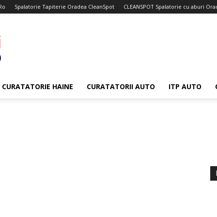
Ro
Spalatorie Tapiterie Oradea CleanSpot
CLEANSPOT Spalatorie cu aburi Ora
CURATATORIE HAINE
CURATATORII AUTO
ITP AUTO