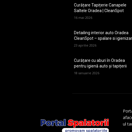
Curățare Tapițerie Canapele
Saltele Oradea | CleanSpot
16 mai 2026
Detailing interior auto Oradea
CleanSpot – spalare si igieniza
23 aprilie 2026
Curățare cu aburi în Oradea
pentru igienă auto și tapițerii
18 ianuarie 2026
Porta
aface
ul t