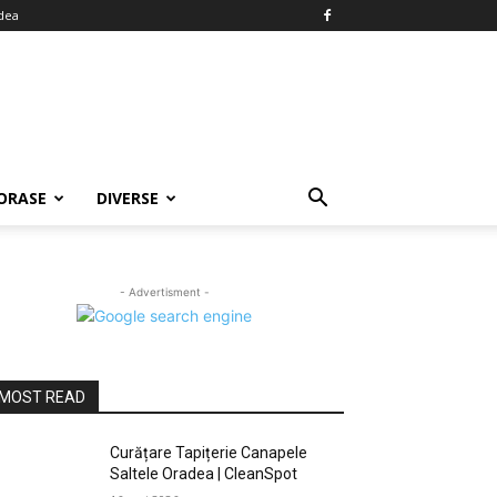
dea
ORASE
DIVERSE
- Advertisment -
MOST READ
Curățare Tapițerie Canapele
Saltele Oradea | CleanSpot