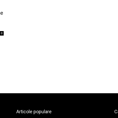
le
0
Articole populare
C