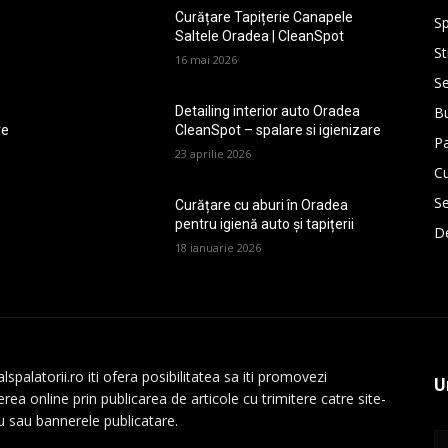
Curățare Tapițerie Canapele
Sp
Saltele Oradea | CleanSpot
St
16 mai 2026
Se
Bu
Detailing interior auto Oradea
re
CleanSpot – spalare si igienizare
P
23 aprilie 2026
Cu
Se
Curățare cu aburi în Oradea
pentru igienă auto și tapițerii
De
18 ianuarie 2026
lspalatorii.ro iti ofera posibilitatea sa iti promovezi
U
rea online prin publicarea de articole cu trimitere catre site-
au sau bannerele publicatare.