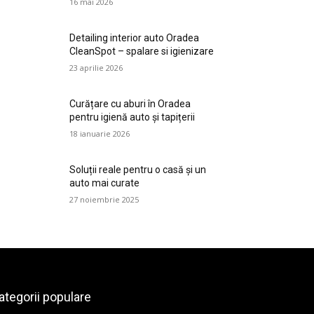
16 mai 2026
Detailing interior auto Oradea
CleanSpot – spalare si igienizare
23 aprilie 2026
Curățare cu aburi în Oradea
pentru igienă auto și tapițerii
18 ianuarie 2026
Soluții reale pentru o casă și un
auto mai curate
27 noiembrie 2025
ategorii populare