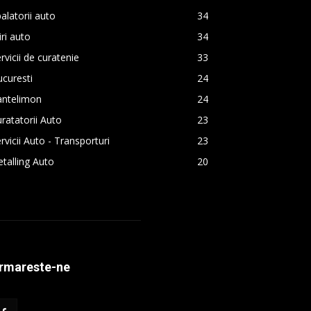
alatorii auto
34
iri auto
34
rvicii de curatenie
33
curesti
24
antelimon
24
ratatorii Auto
23
rvicii Auto - Transporturi
23
talling Auto
20
rmareste-ne