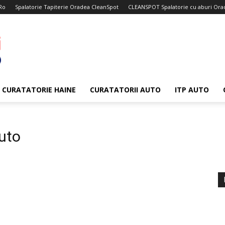
Ro
Spalatorie Tapiterie Oradea CleanSpot
CLEANSPOT Spalatorie cu aburi Ora
CURATATORIE HAINE
CURATATORII AUTO
ITP AUTO
auto