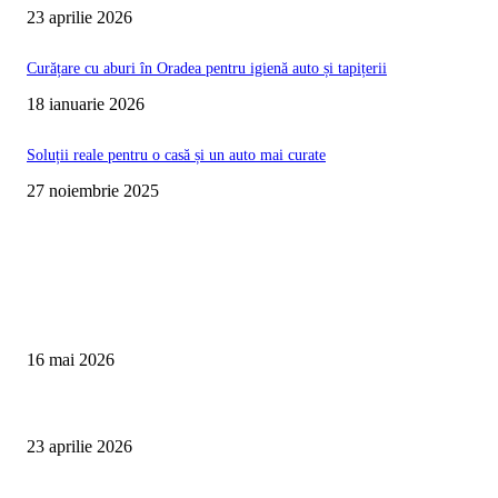
23 aprilie 2026
Curățare cu aburi în Oradea pentru igienă auto și tapițerii
18 ianuarie 2026
Soluții reale pentru o casă și un auto mai curate
27 noiembrie 2025
Te poate interesa
Curățare Tapițerie Canapele Saltele Oradea | CleanSpot
16 mai 2026
Detailing interior auto Oradea CleanSpot – spalare si igienizare
23 aprilie 2026
Curățare cu aburi în Oradea pentru igienă auto și tapițerii