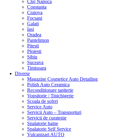
Cluj Napoca
Constanta
Craiova
Focsani
Galati
Iasi
Oradea
Pantelimon
Pitesti
Ploiesti
Sibiu
Suceava
Timisoara
Diverse
Magazine Cosmetice Auto Detailing
Polish Auto Ceramica
Reconditionare tapiterie
Vopsitorie / Tinichigerie
Scoala de soferi
Service Auto
Servicii Auto – Transporturi
Servicii de curatenie
Spalatorie haine
Spalatorie Self Service
Vulcanizari AUTO