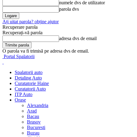
numele dvs de utilizator
parola dvs
Ați uitat parola? obține ajutor
Recuperare parola
Recuperați-vă parola
adresa dvs de email
O parola va fi trimisă pe adresa dvs de email.
Portal Spalatorii
Spalatorii auto
Detaling Auto
Curatatorie Haine
Curatatorii Auto
ITP Auto
Orase
Alexandria
Arad
Bacau
Brasov
Bucuresti
Buzau