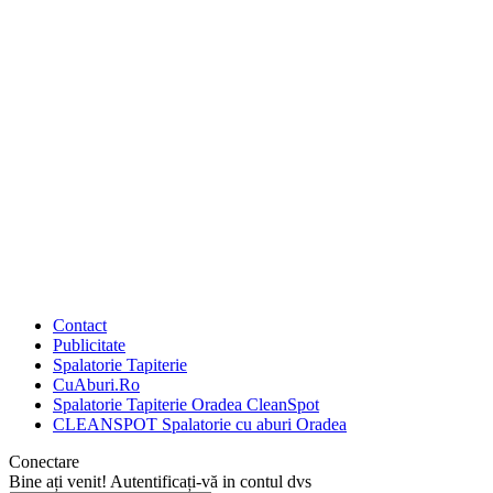
Contact
Publicitate
Spalatorie Tapiterie
CuAburi.Ro
Spalatorie Tapiterie Oradea CleanSpot
CLEANSPOT Spalatorie cu aburi Oradea
Conectare
Bine ați venit! Autentificați-vă in contul dvs