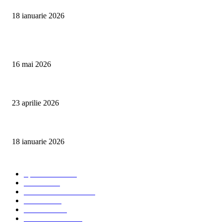
18 ianuarie 2026
Articole populare
Curățare Tapițerie Canapele Saltele Oradea | CleanSpot
16 mai 2026
Detailing interior auto Oradea CleanSpot – spalare si igienizare
23 aprilie 2026
Curățare cu aburi în Oradea pentru igienă auto și tapițerii
18 ianuarie 2026
Categorii populare
Spalatorii auto
34
Stiri auto
34
Servicii de curatenie
33
Bucuresti
24
Pantelimon
24
Curatatorii Auto
23