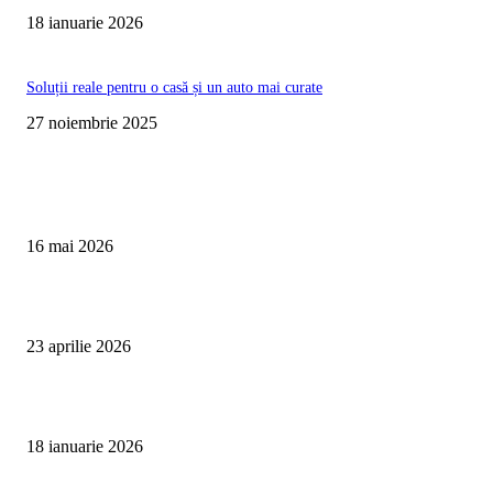
18 ianuarie 2026
Soluții reale pentru o casă și un auto mai curate
27 noiembrie 2025
Te poate interesa
Curățare Tapițerie Canapele Saltele Oradea | CleanSpot
16 mai 2026
Detailing interior auto Oradea CleanSpot – spalare si igienizare
23 aprilie 2026
Curățare cu aburi în Oradea pentru igienă auto și tapițerii
18 ianuarie 2026
Articole populare