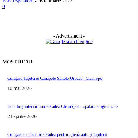
Portal Spalatorii
-
16 februarie 2022
0
- Advertisment -
MOST READ
Curățare Tapițerie Canapele Saltele Oradea | CleanSpot
16 mai 2026
Detailing interior auto Oradea CleanSpot – spalare si igienizare
23 aprilie 2026
Curățare cu aburi în Oradea pentru igienă auto și tapițerii