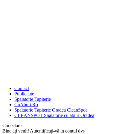
Contact
Publicitate
Spalatorie Tapiterie
CuAburi.Ro
Spalatorie Tapiterie Oradea CleanSpot
CLEANSPOT Spalatorie cu aburi Oradea
Conectare
Bine ați venit! Autentificați-vă in contul dvs