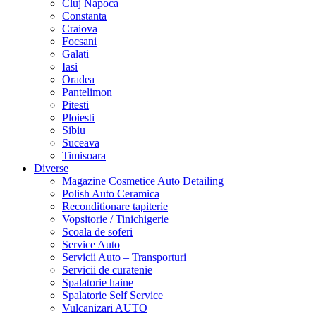
Cluj Napoca
Constanta
Craiova
Focsani
Galati
Iasi
Oradea
Pantelimon
Pitesti
Ploiesti
Sibiu
Suceava
Timisoara
Diverse
Magazine Cosmetice Auto Detailing
Polish Auto Ceramica
Reconditionare tapiterie
Vopsitorie / Tinichigerie
Scoala de soferi
Service Auto
Servicii Auto – Transporturi
Servicii de curatenie
Spalatorie haine
Spalatorie Self Service
Vulcanizari AUTO