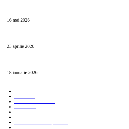
Curățare Tapițerie Canapele Saltele Oradea | CleanSpot
16 mai 2026
Detailing interior auto Oradea CleanSpot – spalare si igienizare
23 aprilie 2026
Curățare cu aburi în Oradea pentru igienă auto și tapițerii
18 ianuarie 2026
Categorii populare
Spalatorii auto
34
Stiri auto
34
Servicii de curatenie
33
Bucuresti
24
Pantelimon
24
Curatatorii Auto
23
Servicii Auto - Transporturi
23
Detalling Auto
20