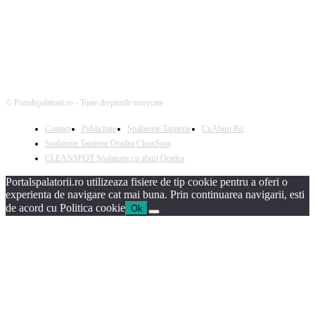
© Portalspalatorii.ro - Toate drepturile rezervate
Contact
Publicitate
Spalatorie Tapiterie
CuAburi.Ro
Spalatorie Tapiterie Oradea CleanSpot
CLEANSPOT Spalatorie cu aburi Oradea
Portalspalatorii.ro utilizeaza fisiere de tip cookie pentru a oferi o
experienta de navigare cat mai buna. Prin continuarea navigarii, esti
de acord cu Politica cookie
Ok