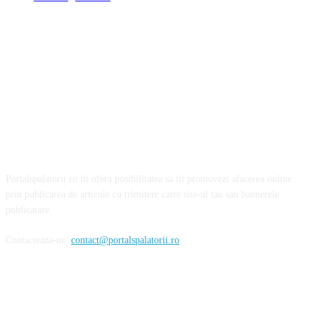
Portalspalatorii.ro iti ofera posibilitatea sa iti promovezi afacerea online
prin publicarea de articole cu trimitere catre site-ul tau sau bannerele
publicatare.
Contacteaza-ne:
contact@portalspalatorii.ro
Urmareste-ne