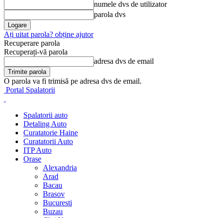
numele dvs de utilizator
parola dvs
Ați uitat parola? obține ajutor
Recuperare parola
Recuperați-vă parola
adresa dvs de email
O parola va fi trimisă pe adresa dvs de email.
Portal Spalatorii
Spalatorii auto
Detaling Auto
Curatatorie Haine
Curatatorii Auto
ITP Auto
Orase
Alexandria
Arad
Bacau
Brasov
Bucuresti
Buzau