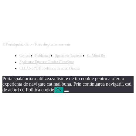
© Portalspalatorii.ro - Toate drepturile rezervate
Contact
Publicitate
Spalatorie Tapiterie
CuAburi.Ro
Spalatorie Tapiterie Oradea CleanSpot
CLEANSPOT Spalatorie cu aburi Oradea
Portalspalatorii.ro utilizeaza fisiere de tip cookie pentru a oferi o
experienta de navigare cat mai buna. Prin continuarea navigarii, esti
de acord cu Politica cookie
Ok