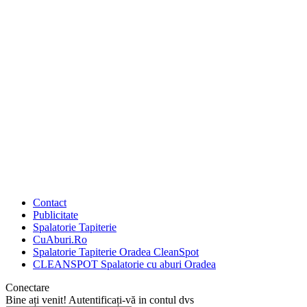
Contact
Publicitate
Spalatorie Tapiterie
CuAburi.Ro
Spalatorie Tapiterie Oradea CleanSpot
CLEANSPOT Spalatorie cu aburi Oradea
Conectare
Bine ați venit! Autentificați-vă in contul dvs