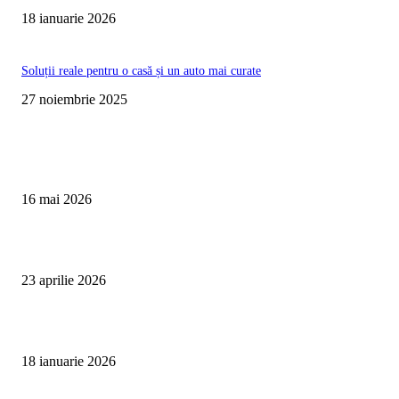
18 ianuarie 2026
Soluții reale pentru o casă și un auto mai curate
27 noiembrie 2025
Te poate interesa
Curățare Tapițerie Canapele Saltele Oradea | CleanSpot
16 mai 2026
Detailing interior auto Oradea CleanSpot – spalare si igienizare
23 aprilie 2026
Curățare cu aburi în Oradea pentru igienă auto și tapițerii
18 ianuarie 2026
Articole populare