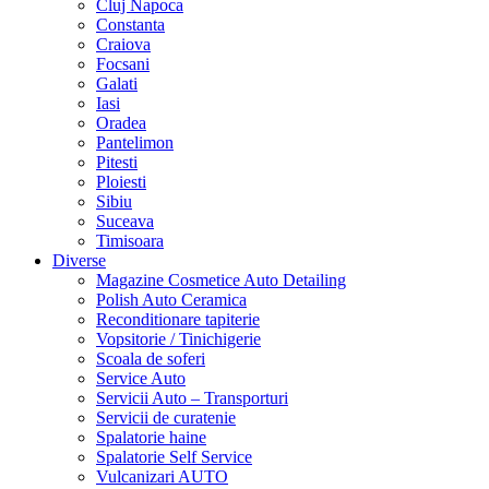
Cluj Napoca
Constanta
Craiova
Focsani
Galati
Iasi
Oradea
Pantelimon
Pitesti
Ploiesti
Sibiu
Suceava
Timisoara
Diverse
Magazine Cosmetice Auto Detailing
Polish Auto Ceramica
Reconditionare tapiterie
Vopsitorie / Tinichigerie
Scoala de soferi
Service Auto
Servicii Auto – Transporturi
Servicii de curatenie
Spalatorie haine
Spalatorie Self Service
Vulcanizari AUTO