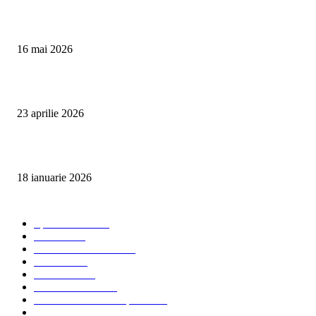
Curățare Tapițerie Canapele Saltele Oradea | CleanSpot
16 mai 2026
Detailing interior auto Oradea CleanSpot – spalare si igienizare
23 aprilie 2026
Curățare cu aburi în Oradea pentru igienă auto și tapițerii
18 ianuarie 2026
Categorii populare
Spalatorii auto
34
Stiri auto
34
Servicii de curatenie
33
Bucuresti
24
Pantelimon
24
Curatatorii Auto
23
Servicii Auto - Transporturi
23
Detalling Auto
20