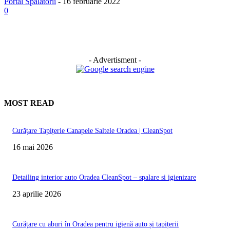
Portal Spalatorii
-
16 februarie 2022
0
- Advertisment -
MOST READ
Curățare Tapițerie Canapele Saltele Oradea | CleanSpot
16 mai 2026
Detailing interior auto Oradea CleanSpot – spalare si igienizare
23 aprilie 2026
Curățare cu aburi în Oradea pentru igienă auto și tapițerii