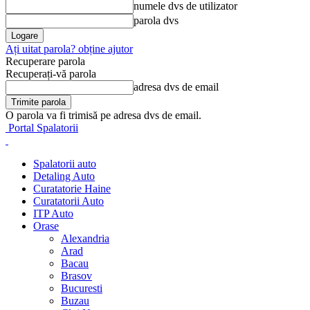
numele dvs de utilizator
parola dvs
Ați uitat parola? obține ajutor
Recuperare parola
Recuperați-vă parola
adresa dvs de email
O parola va fi trimisă pe adresa dvs de email.
Portal Spalatorii
Spalatorii auto
Detaling Auto
Curatatorie Haine
Curatatorii Auto
ITP Auto
Orase
Alexandria
Arad
Bacau
Brasov
Bucuresti
Buzau