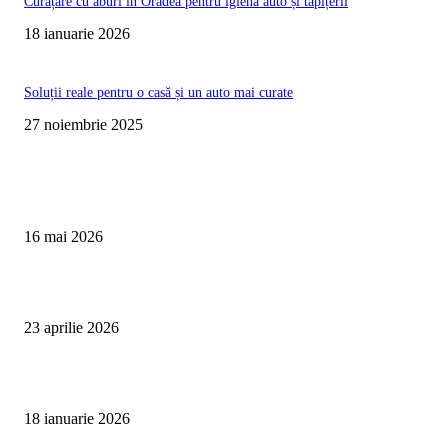
Curățare cu aburi în Oradea pentru igienă auto și tapițerii
18 ianuarie 2026
Soluții reale pentru o casă și un auto mai curate
27 noiembrie 2025
Te poate interesa
Curățare Tapițerie Canapele Saltele Oradea | CleanSpot
16 mai 2026
Detailing interior auto Oradea CleanSpot – spalare si igienizare
23 aprilie 2026
Curățare cu aburi în Oradea pentru igienă auto și tapițerii
18 ianuarie 2026
Articole populare