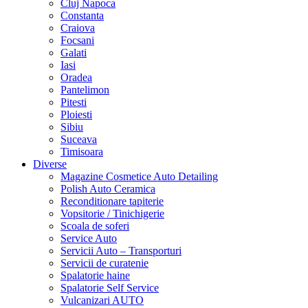
Cluj Napoca
Constanta
Craiova
Focsani
Galati
Iasi
Oradea
Pantelimon
Pitesti
Ploiesti
Sibiu
Suceava
Timisoara
Diverse
Magazine Cosmetice Auto Detailing
Polish Auto Ceramica
Reconditionare tapiterie
Vopsitorie / Tinichigerie
Scoala de soferi
Service Auto
Servicii Auto – Transporturi
Servicii de curatenie
Spalatorie haine
Spalatorie Self Service
Vulcanizari AUTO