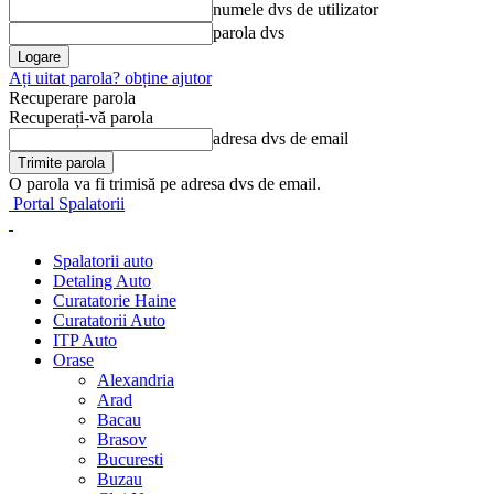
numele dvs de utilizator
parola dvs
Ați uitat parola? obține ajutor
Recuperare parola
Recuperați-vă parola
adresa dvs de email
O parola va fi trimisă pe adresa dvs de email.
Portal Spalatorii
Spalatorii auto
Detaling Auto
Curatatorie Haine
Curatatorii Auto
ITP Auto
Orase
Alexandria
Arad
Bacau
Brasov
Bucuresti
Buzau