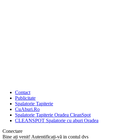
Contact
Publicitate
Spalatorie Tapiterie
CuAburi.Ro
Spalatorie Tapiterie Oradea CleanSpot
CLEANSPOT Spalatorie cu aburi Oradea
Conectare
Bine ați venit! Autentificați-vă in contul dvs