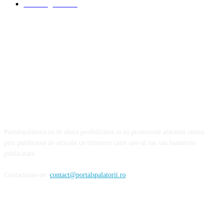
Detalling Auto
20
Portalspalatorii.ro iti ofera posibilitatea sa iti promovezi afacerea online
prin publicarea de articole cu trimitere catre site-ul tau sau bannerele
publicatare.
Contacteaza-ne:
contact@portalspalatorii.ro
Urmareste-ne