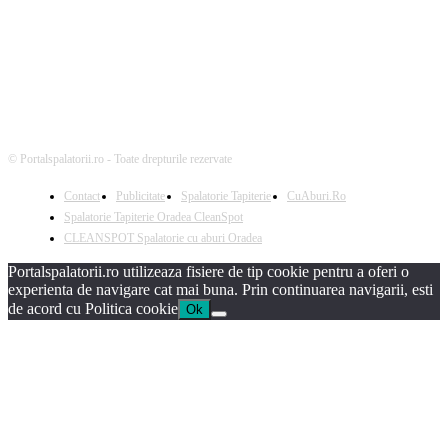
© Portalspalatorii.ro - Toate drepturile rezervate
Contact
Publicitate
Spalatorie Tapiterie
CuAburi.Ro
Spalatorie Tapiterie Oradea CleanSpot
CLEANSPOT Spalatorie cu aburi Oradea
Portalspalatorii.ro utilizeaza fisiere de tip cookie pentru a oferi o
experienta de navigare cat mai buna. Prin continuarea navigarii, esti
de acord cu Politica cookie
Ok