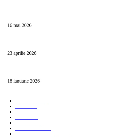
Curățare Tapițerie Canapele Saltele Oradea | CleanSpot
16 mai 2026
Detailing interior auto Oradea CleanSpot – spalare si igienizare
23 aprilie 2026
Curățare cu aburi în Oradea pentru igienă auto și tapițerii
18 ianuarie 2026
Categorii populare
Spalatorii auto
34
Stiri auto
34
Servicii de curatenie
33
Bucuresti
24
Pantelimon
24
Curatatorii Auto
23
Servicii Auto - Transporturi
23