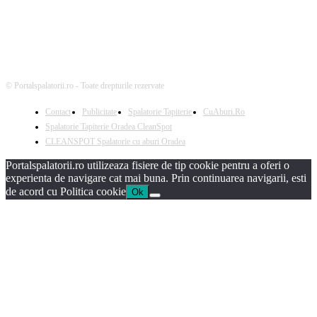
© Portalspalatorii.ro - Toate drepturile rezervate
Contact
Publicitate
Spalatorie Tapiterie
CuAburi.Ro
Spalatorie Tapiterie Oradea CleanSpot
CLEANSPOT Spalatorie cu aburi Oradea
Portalspalatorii.ro utilizeaza fisiere de tip cookie pentru a oferi o
experienta de navigare cat mai buna. Prin continuarea navigarii, esti
de acord cu Politica cookie
Ok