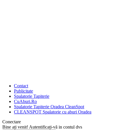
Contact
Publicitate
Spalatorie Tapiterie
CuAburi.Ro
Spalatorie Tapiterie Oradea CleanSpot
CLEANSPOT Spalatorie cu aburi Oradea
Conectare
Bine ați venit! Autentificați-vă in contul dvs