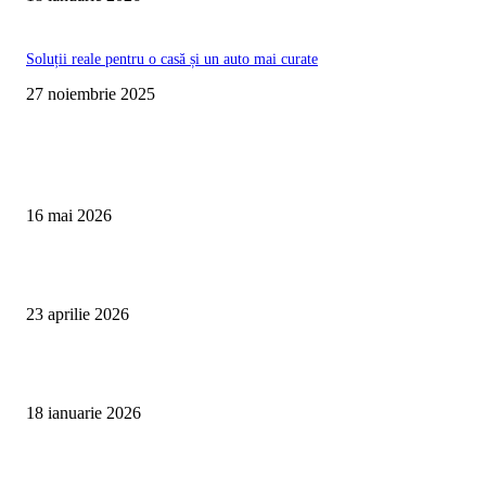
Soluții reale pentru o casă și un auto mai curate
27 noiembrie 2025
Te poate interesa
Curățare Tapițerie Canapele Saltele Oradea | CleanSpot
16 mai 2026
Detailing interior auto Oradea CleanSpot – spalare si igienizare
23 aprilie 2026
Curățare cu aburi în Oradea pentru igienă auto și tapițerii
18 ianuarie 2026
Articole populare