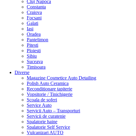
Cluj Napoca
Constanta
Craiova
Focsani
Galati
Iasi
Oradea
Pantelimon
Pitesti
Ploiesti
Sibiu
Suceava
Timisoara
Diverse
Magazine Cosmetice Auto Detailing
Polish Auto Ceramica
Reconditionare tapiterie
Vopsitorie / Tinichigerie
Scoala de soferi
Service Auto
Servicii Auto – Transporturi
Servicii de curatenie
Spalatorie haine
Spalatorie Self Service
Vulcanizari AUTO