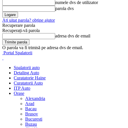
numele dvs de utilizator
parola dvs
Ați uitat parola? obține ajutor
Recuperare parola
Recuperați-vă parola
adresa dvs de email
O parola va fi trimisă pe adresa dvs de email.
Portal Spalatorii
Spalatorii auto
Detaling Auto
Curatatorie Haine
Curatatorii Auto
ITP Auto
Orase
Alexandria
Arad
Bacau
Brasov
Bucuresti
Buzau