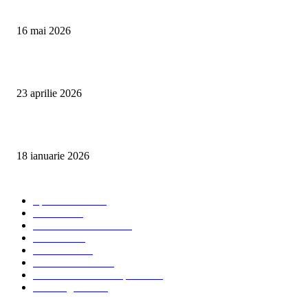
Curățare Tapițerie Canapele Saltele Oradea | CleanSpot
16 mai 2026
Detailing interior auto Oradea CleanSpot – spalare si igienizare
23 aprilie 2026
Curățare cu aburi în Oradea pentru igienă auto și tapițerii
18 ianuarie 2026
Categorii populare
Spalatorii auto
34
Stiri auto
34
Servicii de curatenie
33
Bucuresti
24
Pantelimon
24
Curatatorii Auto
23
Servicii Auto - Transporturi
23
Detalling Auto
20