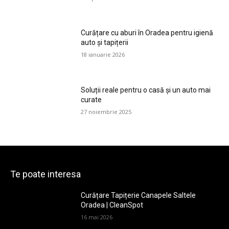
Curățare cu aburi în Oradea pentru igienă
auto și tapițerii
18 ianuarie 2026
Soluții reale pentru o casă și un auto mai
curate
27 noiembrie 2025
Te poate interesa
Curățare Tapițerie Canapele Saltele
Oradea | CleanSpot
16 mai 2026