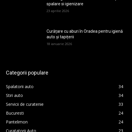
spalare si igienizare
23 aprilie 2026
Curățare cu aburi în Oradea pentru igienă
auto și tapițerii
18 ianuarie 2026
Categorii populare
Spalatorii auto
34
Stiri auto
34
Servicii de curatenie
33
Bucuresti
24
Pantelimon
24
Curatatorii Auto
23