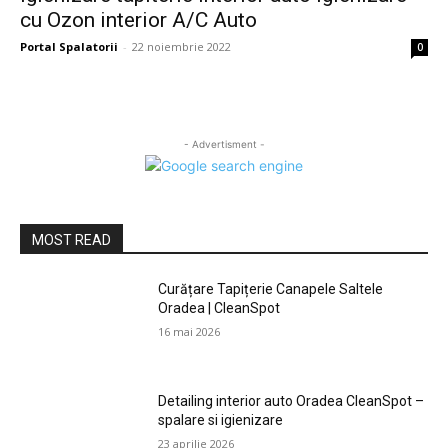
cu Ozon interior A/C Auto
Portal Spalatorii
-
22 noiembrie 2022
0
- Advertisment -
MOST READ
Curățare Tapițerie Canapele Saltele
Oradea | CleanSpot
16 mai 2026
Detailing interior auto Oradea CleanSpot –
spalare si igienizare
23 aprilie 2026