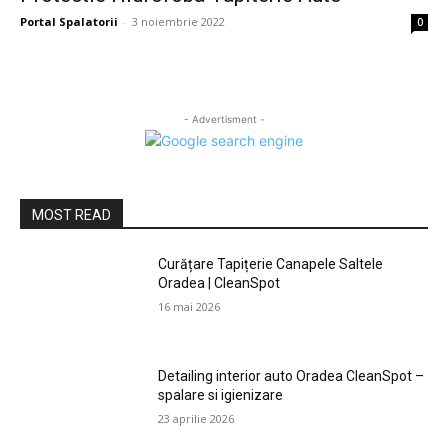
Portal Spalatorii
-
3 noiembrie 2022
0
- Advertisment -
MOST READ
Curățare Tapițerie Canapele Saltele
Oradea | CleanSpot
16 mai 2026
Detailing interior auto Oradea CleanSpot –
spalare si igienizare
23 aprilie 2026