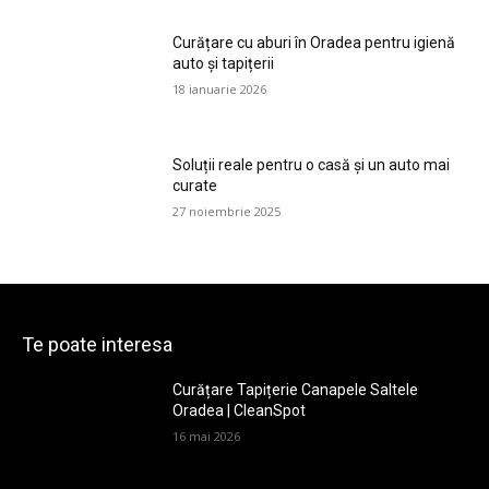
Curățare cu aburi în Oradea pentru igienă
auto și tapițerii
18 ianuarie 2026
Soluții reale pentru o casă și un auto mai
curate
27 noiembrie 2025
Te poate interesa
Curățare Tapițerie Canapele Saltele
Oradea | CleanSpot
16 mai 2026