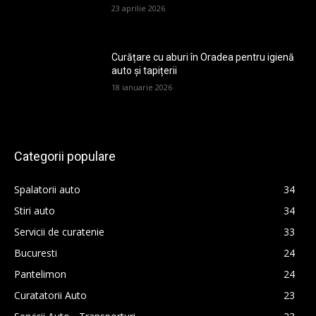
23 aprilie 2026
Curățare cu aburi în Oradea pentru igienă
auto și tapițerii
18 ianuarie 2026
Categorii populare
Spalatorii auto
34
Stiri auto
34
Servicii de curatenie
33
Bucuresti
24
Pantelimon
24
Curatatorii Auto
23