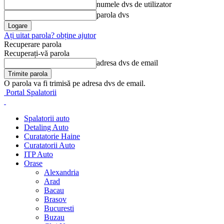
numele dvs de utilizator
parola dvs
Ați uitat parola? obține ajutor
Recuperare parola
Recuperați-vă parola
adresa dvs de email
O parola va fi trimisă pe adresa dvs de email.
Portal Spalatorii
Spalatorii auto
Detaling Auto
Curatatorie Haine
Curatatorii Auto
ITP Auto
Orase
Alexandria
Arad
Bacau
Brasov
Bucuresti
Buzau