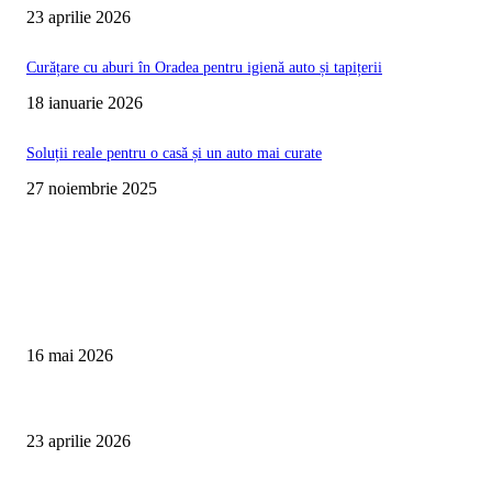
23 aprilie 2026
Curățare cu aburi în Oradea pentru igienă auto și tapițerii
18 ianuarie 2026
Soluții reale pentru o casă și un auto mai curate
27 noiembrie 2025
Te poate interesa
Curățare Tapițerie Canapele Saltele Oradea | CleanSpot
16 mai 2026
Detailing interior auto Oradea CleanSpot – spalare si igienizare
23 aprilie 2026
Curățare cu aburi în Oradea pentru igienă auto și tapițerii