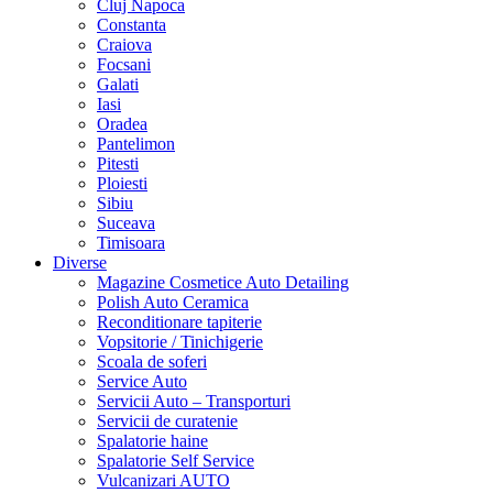
Cluj Napoca
Constanta
Craiova
Focsani
Galati
Iasi
Oradea
Pantelimon
Pitesti
Ploiesti
Sibiu
Suceava
Timisoara
Diverse
Magazine Cosmetice Auto Detailing
Polish Auto Ceramica
Reconditionare tapiterie
Vopsitorie / Tinichigerie
Scoala de soferi
Service Auto
Servicii Auto – Transporturi
Servicii de curatenie
Spalatorie haine
Spalatorie Self Service
Vulcanizari AUTO