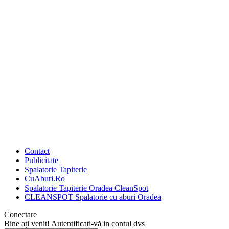
Contact
Publicitate
Spalatorie Tapiterie
CuAburi.Ro
Spalatorie Tapiterie Oradea CleanSpot
CLEANSPOT Spalatorie cu aburi Oradea
Conectare
Bine ați venit! Autentificați-vă in contul dvs