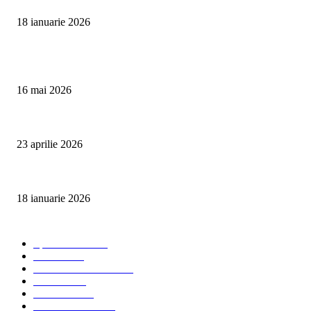
18 ianuarie 2026
Articole populare
Curățare Tapițerie Canapele Saltele Oradea | CleanSpot
16 mai 2026
Detailing interior auto Oradea CleanSpot – spalare si igienizare
23 aprilie 2026
Curățare cu aburi în Oradea pentru igienă auto și tapițerii
18 ianuarie 2026
Categorii populare
Spalatorii auto
34
Stiri auto
34
Servicii de curatenie
33
Bucuresti
24
Pantelimon
24
Curatatorii Auto
23