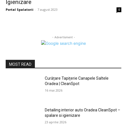
Igienizare
Portal Spalatorii
-
7 august 2023
0
- Advertisment -
MOST READ
Curățare Tapițerie Canapele Saltele
Oradea | CleanSpot
16 mai 2026
Detailing interior auto Oradea CleanSpot –
spalare si igienizare
23 aprilie 2026