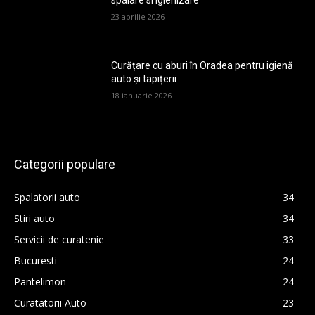
spalare si igienizare
23 aprilie 2026
Curățare cu aburi în Oradea pentru igienă
auto și tapițerii
18 ianuarie 2026
Categorii populare
Spalatorii auto
34
Stiri auto
34
Servicii de curatenie
33
Bucuresti
24
Pantelimon
24
Curatatorii Auto
23