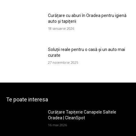
Curățare cu aburi în Oradea pentru igienă
auto și tapițerii
18 ianuarie 2026
Soluții reale pentru o casă și un auto mai
curate
27 noiembrie 2025
Te poate interesa
Curățare Tapițerie Canapele Saltele
Oradea | CleanSpot
16 mai 2026