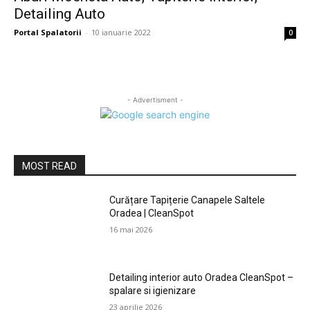
Detailing Auto
Portal Spalatorii
-
10 ianuarie 2022
0
- Advertisment -
MOST READ
Curățare Tapițerie Canapele Saltele
Oradea | CleanSpot
16 mai 2026
Detailing interior auto Oradea CleanSpot –
spalare si igienizare
23 aprilie 2026