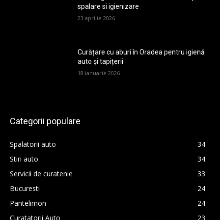
spalare si igienizare
23 aprilie 2026
Curățare cu aburi în Oradea pentru igienă
auto și tapițerii
18 ianuarie 2026
Categorii populare
Spalatorii auto
34
Stiri auto
34
Servicii de curatenie
33
Bucuresti
24
Pantelimon
24
Curatatorii Auto
23