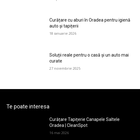
Curățare cu aburi în Oradea pentru igienă
auto și tapițerii
18 ianuarie 2026
Soluții reale pentru o casă și un auto mai
curate
27 noiembrie 2025
Te poate interesa
Curățare Tapițerie Canapele Saltele
Oradea | CleanSpot
16 mai 2026