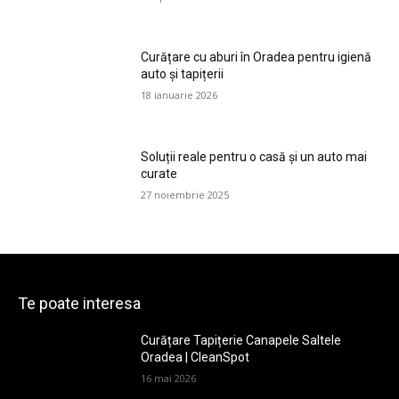
Curățare cu aburi în Oradea pentru igienă
auto și tapițerii
18 ianuarie 2026
Soluții reale pentru o casă și un auto mai
curate
27 noiembrie 2025
Te poate interesa
Curățare Tapițerie Canapele Saltele
Oradea | CleanSpot
16 mai 2026