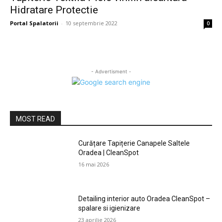
Hidratare Protectie
Portal Spalatorii
-
10 septembrie 2022
0
- Advertisment -
MOST READ
Curățare Tapițerie Canapele Saltele
Oradea | CleanSpot
16 mai 2026
Detailing interior auto Oradea CleanSpot –
spalare si igienizare
23 aprilie 2026