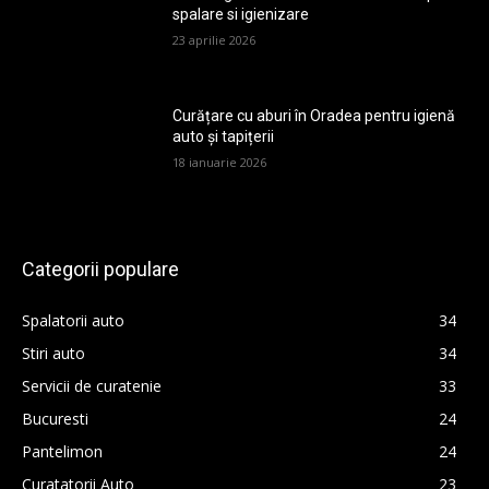
spalare si igienizare
23 aprilie 2026
Curățare cu aburi în Oradea pentru igienă
auto și tapițerii
18 ianuarie 2026
Categorii populare
Spalatorii auto
34
Stiri auto
34
Servicii de curatenie
33
Bucuresti
24
Pantelimon
24
Curatatorii Auto
23