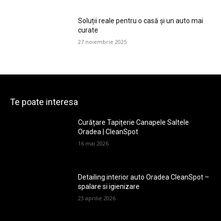
Soluții reale pentru o casă și un auto mai
curate
27 noiembrie 2025
Te poate interesa
Curățare Tapițerie Canapele Saltele
Oradea | CleanSpot
16 mai 2026
Detailing interior auto Oradea CleanSpot –
spalare si igienizare
23 aprilie 2026