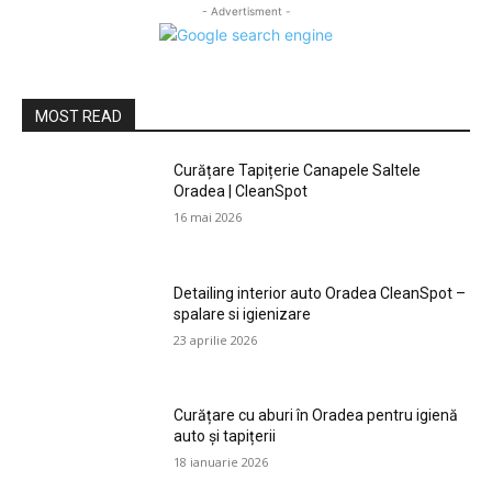
- Advertisment -
MOST READ
Curățare Tapițerie Canapele Saltele
Oradea | CleanSpot
16 mai 2026
Detailing interior auto Oradea CleanSpot –
spalare si igienizare
23 aprilie 2026
Curățare cu aburi în Oradea pentru igienă
auto și tapițerii
18 ianuarie 2026