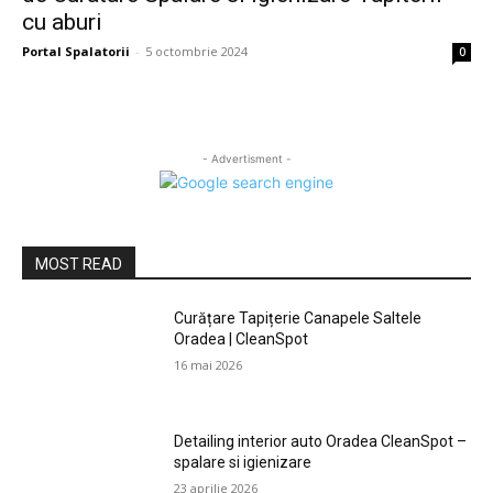
cu aburi
Portal Spalatorii
-
5 octombrie 2024
0
- Advertisment -
MOST READ
Curățare Tapițerie Canapele Saltele
Oradea | CleanSpot
16 mai 2026
Detailing interior auto Oradea CleanSpot –
spalare si igienizare
23 aprilie 2026