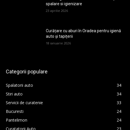
spalare si igienizare
23 aprilie 2026
Curățare cu aburi în Oradea pentru igienă
auto și tapițerii
18 ianuarie 2026
Categorii populare
Spalatorii auto
34
Stiri auto
34
Servicii de curatenie
33
Bucuresti
24
Pantelimon
24
Curatatorii Auto
23