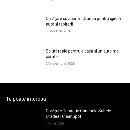
Curățare cu aburi în Oradea pentru igienă
auto și tapițerii
18 ianuarie 2026
Soluții reale pentru o casă și un auto mai
curate
27 noiembrie 2025
Te poate interesa
Curățare Tapițerie Canapele Saltele
Oradea | CleanSpot
16 mai 2026