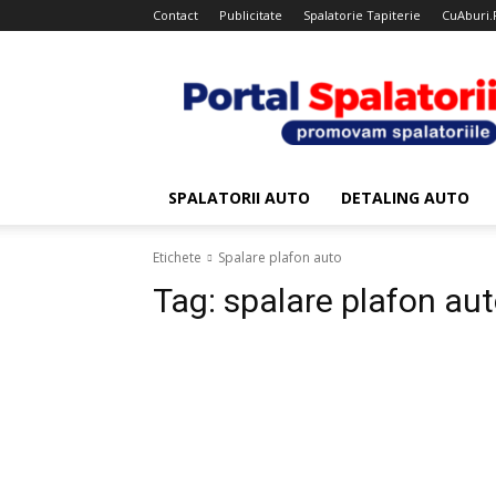
Contact
Publicitate
Spalatorie Tapiterie
CuAburi.
Portal
Spalatorii
SPALATORII AUTO
DETALING AUTO
Etichete
Spalare plafon auto
Tag:
spalare plafon au