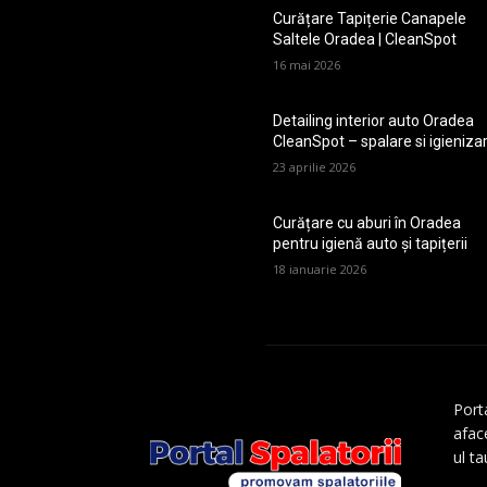
Curățare Tapițerie Canapele
Saltele Oradea | CleanSpot
16 mai 2026
Detailing interior auto Oradea
CleanSpot – spalare si igieniza
23 aprilie 2026
Curățare cu aburi în Oradea
pentru igienă auto și tapițerii
18 ianuarie 2026
Porta
aface
ul t