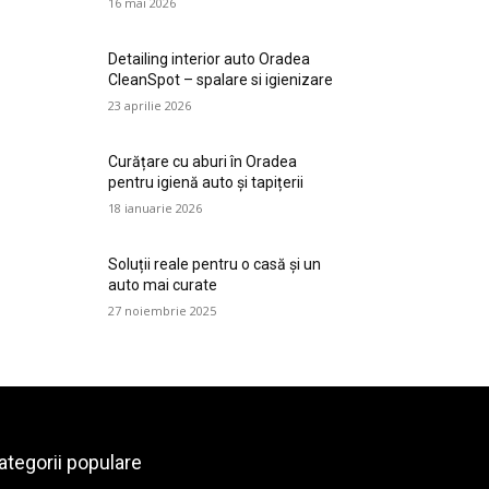
16 mai 2026
Detailing interior auto Oradea
CleanSpot – spalare si igienizare
23 aprilie 2026
Curățare cu aburi în Oradea
pentru igienă auto și tapițerii
18 ianuarie 2026
Soluții reale pentru o casă și un
auto mai curate
27 noiembrie 2025
ategorii populare