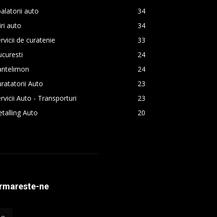
alatorii auto
34
iri auto
34
rvicii de curatenie
33
curesti
24
antelimon
24
ratatorii Auto
23
rvicii Auto - Transporturi
23
talling Auto
20
rmareste-ne