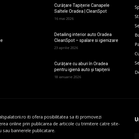
Curățare Tapițerie Canapele
Sp
Saltele Oradea | CleanSpot
St
16 mai 2026
Se
Bu
Detailing interior auto Oradea
re
CleanSpot – spalare si igienizare
P
23 aprilie 2026
Cu
Se
Curățare cu aburi în Oradea
pentru igienă auto și tapițerii
De
18 ianuarie 2026
lspalatorii.ro iti ofera posibilitatea sa iti promovezi
U
rea online prin publicarea de articole cu trimitere catre site-
au sau bannerele publicatare.