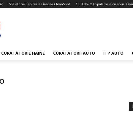
Ro
Spalatorie Tapiterie Oradea CleanSpot
CLEANSPOT Spalatorie cu aburi Ora
CURATATORIE HAINE
CURATATORII AUTO
ITP AUTO
to