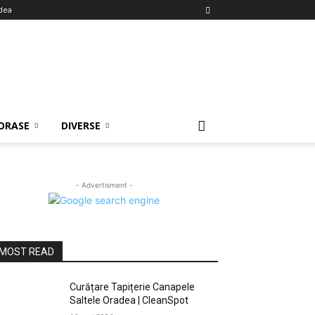
dea
ORASE
DIVERSE
- Advertisment -
MOST READ
Curățare Tapițerie Canapele
Saltele Oradea | CleanSpot