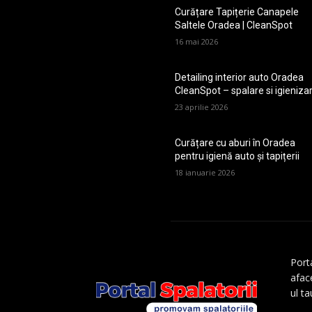
Curățare Tapițerie Canapele
Saltele Oradea | CleanSpot
16 mai 2026
Detailing interior auto Oradea
CleanSpot – spalare si igieniza
23 aprilie 2026
Curățare cu aburi în Oradea
pentru igienă auto și tapițerii
18 ianuarie 2026
Porta
aface
ul t