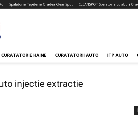
Ro
Spalatorie Tapiterie Oradea CleanSpot
CLEANSPOT Spalatorie cu aburi Ora
CURATATORIE HAINE
CURATATORII AUTO
ITP AUTO
uto injectie extractie