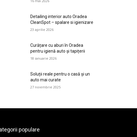
16 mai 2026
Detailing interior auto Oradea
CleanSpot – spalare si igienizare
23 aprilie 2026
Curățare cu aburi în Oradea
pentru igienă auto și tapițerii
18 ianuarie 2026
Soluții reale pentru o casă și un
auto mai curate
27 noiembrie 2025
ategorii populare