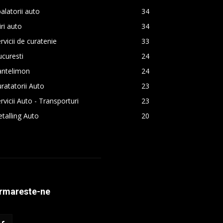
alatorii auto
34
iri auto
34
rvicii de curatenie
33
curesti
24
antelimon
24
ratatorii Auto
23
rvicii Auto - Transporturi
23
talling Auto
20
rmareste-ne