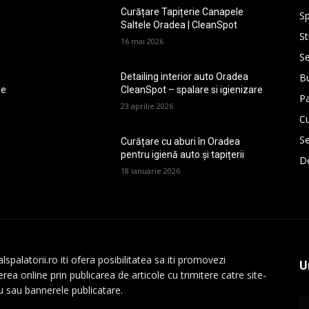
Curățare Tapițerie Canapele
Sp
Saltele Oradea | CleanSpot
St
16 mai 2026
Se
Bu
Detailing interior auto Oradea
re
CleanSpot – spalare si igienizare
P
23 aprilie 2026
Cu
Se
Curățare cu aburi în Oradea
pentru igienă auto și tapițerii
De
18 ianuarie 2026
lspalatorii.ro iti ofera posibilitatea sa iti promovezi
U
rea online prin publicarea de articole cu trimitere catre site-
au sau bannerele publicatare.