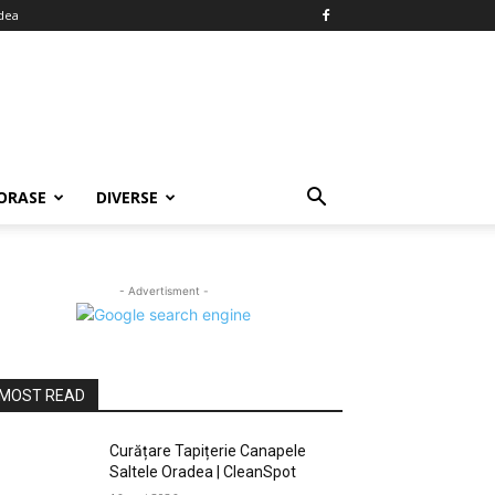
dea
ORASE
DIVERSE
- Advertisment -
MOST READ
Curățare Tapițerie Canapele
Saltele Oradea | CleanSpot