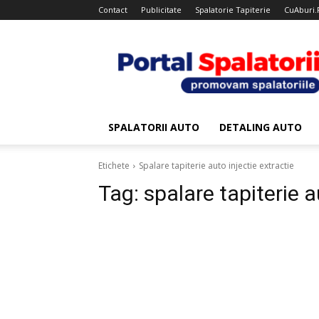
Contact
Publicitate
Spalatorie Tapiterie
CuAburi.
Portal
Spalatorii
SPALATORII AUTO
DETALING AUTO
Etichete
Spalare tapiterie auto injectie extractie
Tag:
spalare tapiterie a