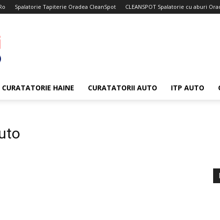
Ro
Spalatorie Tapiterie Oradea CleanSpot
CLEANSPOT Spalatorie cu aburi Ora
CURATATORIE HAINE
CURATATORII AUTO
ITP AUTO
auto