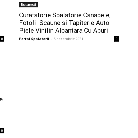
Bucuresti
Curatatorie Spalatorie Canapele,
Fotolii Scaune si Tapiterie Auto
Piele Vinilin Alcantara Cu Aburi
Portal Spalatorii
-
5 decembrie 2021
0
0
e
0