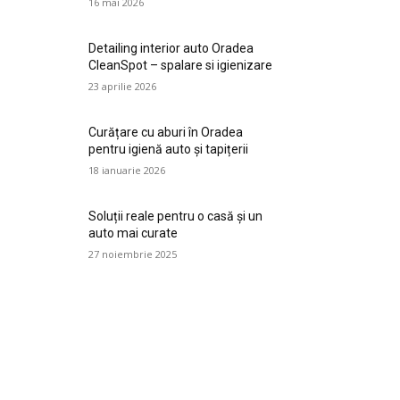
16 mai 2026
Detailing interior auto Oradea
CleanSpot – spalare si igienizare
23 aprilie 2026
Curățare cu aburi în Oradea
pentru igienă auto și tapițerii
18 ianuarie 2026
Soluții reale pentru o casă și un
auto mai curate
27 noiembrie 2025