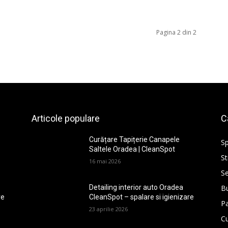
Pagina 2 din 2
Articole populare
C
Curățare Tapițerie Canapele
Sp
Saltele Oradea | CleanSpot
St
16 mai 2026
Se
Bu
Detailing interior auto Oradea
re
CleanSpot – spalare si igienizare
P
23 aprilie 2026
Cu