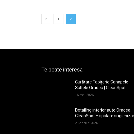
1
2
Te poate interesa
Curățare Tapițerie Canapele
Saltele Oradea | CleanSpot
16 mai 2026
Detailing interior auto Oradea
CleanSpot – spalare si igieniza
23 aprilie 2026