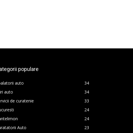
ategorii populare
alatorii auto
34
iri auto
34
rvicii de curatenie
33
curesti
24
antelimon
24
ratatorii Auto
23