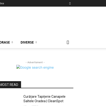
dea
ORASE
DIVERSE
- Advertisment -
MOST READ
Curățare Tapițerie Canapele
Saltele Oradea | CleanSpot