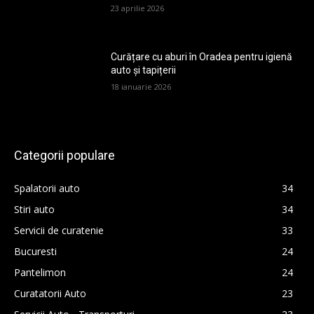
23 aprilie 2026
Curățare cu aburi în Oradea pentru igienă
auto și tapițerii
18 ianuarie 2026
Categorii populare
Spalatorii auto
34
Stiri auto
34
Servicii de curatenie
33
Bucuresti
24
Pantelimon
24
Curatatorii Auto
23