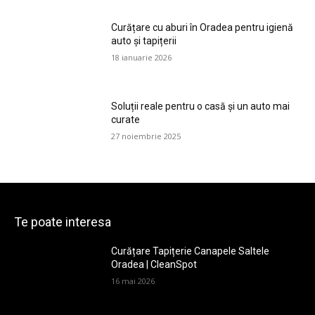
Curățare cu aburi în Oradea pentru igienă
auto și tapițerii
18 ianuarie 2026
Soluții reale pentru o casă și un auto mai
curate
27 noiembrie 2025
Te poate interesa
Curățare Tapițerie Canapele Saltele
Oradea | CleanSpot
16 mai 2026