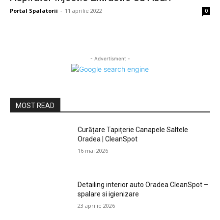
Portal Spalatorii
-
11 aprilie 2022
0
- Advertisment -
MOST READ
Curățare Tapițerie Canapele Saltele
Oradea | CleanSpot
16 mai 2026
Detailing interior auto Oradea CleanSpot –
spalare si igienizare
23 aprilie 2026