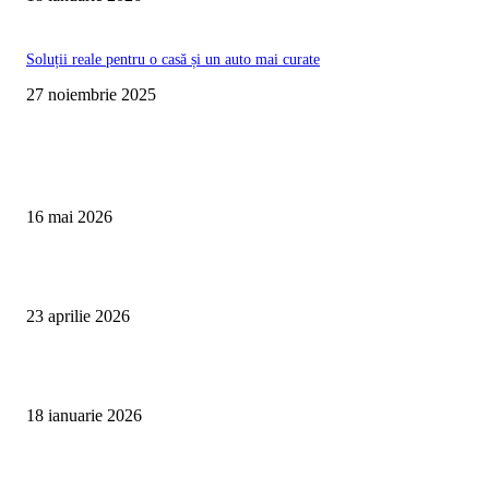
Soluții reale pentru o casă și un auto mai curate
27 noiembrie 2025
Te poate interesa
Curățare Tapițerie Canapele Saltele Oradea | CleanSpot
16 mai 2026
Detailing interior auto Oradea CleanSpot – spalare si igienizare
23 aprilie 2026
Curățare cu aburi în Oradea pentru igienă auto și tapițerii
18 ianuarie 2026
Articole populare