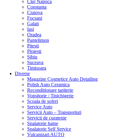
Cluj Napoca
Constanta
Craiova
Focsani
Galati
Iasi
Oradea
Pantelimon
Pitesti
Ploiesti
Sibiu
Suceava
Timisoara
Diverse
Magazine Cosmetice Auto Detailing
Polish Auto Ceramica
Reconditionare tapiterie
Vopsitorie / Tinichigerie
Scoala de soferi
Service Auto
Servicii Auto – Transporturi
Servicii de curatenie
Spalatorie haine
Spalatorie Self Service
Vulcanizari AUTO