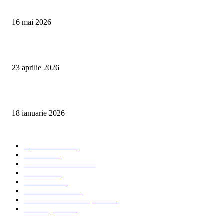
Curățare Tapițerie Canapele Saltele Oradea | CleanSpot
16 mai 2026
Detailing interior auto Oradea CleanSpot – spalare si igienizare
23 aprilie 2026
Curățare cu aburi în Oradea pentru igienă auto și tapițerii
18 ianuarie 2026
Categorii populare
Spalatorii auto
34
Stiri auto
34
Servicii de curatenie
33
Bucuresti
24
Pantelimon
24
Curatatorii Auto
23
Servicii Auto - Transporturi
23
Detalling Auto
20