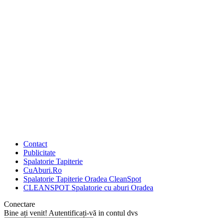
Contact
Publicitate
Spalatorie Tapiterie
CuAburi.Ro
Spalatorie Tapiterie Oradea CleanSpot
CLEANSPOT Spalatorie cu aburi Oradea
Conectare
Bine ați venit! Autentificați-vă in contul dvs