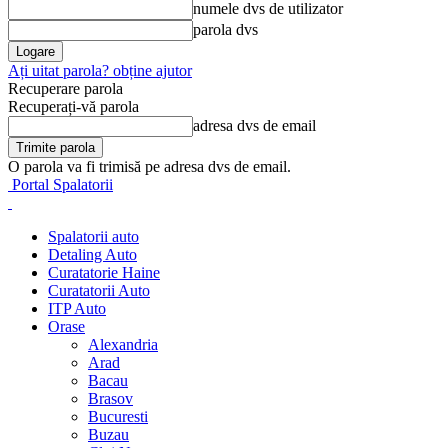
numele dvs de utilizator
parola dvs
Ați uitat parola? obține ajutor
Recuperare parola
Recuperați-vă parola
adresa dvs de email
O parola va fi trimisă pe adresa dvs de email.
Portal Spalatorii
Spalatorii auto
Detaling Auto
Curatatorie Haine
Curatatorii Auto
ITP Auto
Orase
Alexandria
Arad
Bacau
Brasov
Bucuresti
Buzau