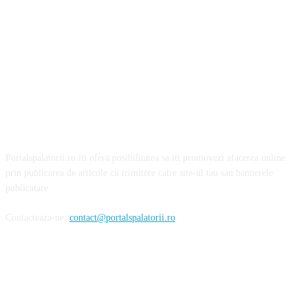
Portalspalatorii.ro iti ofera posibilitatea sa iti promovezi afacerea online
prin publicarea de articole cu trimitere catre site-ul tau sau bannerele
publicatare.
Contacteaza-ne:
contact@portalspalatorii.ro
Urmareste-ne