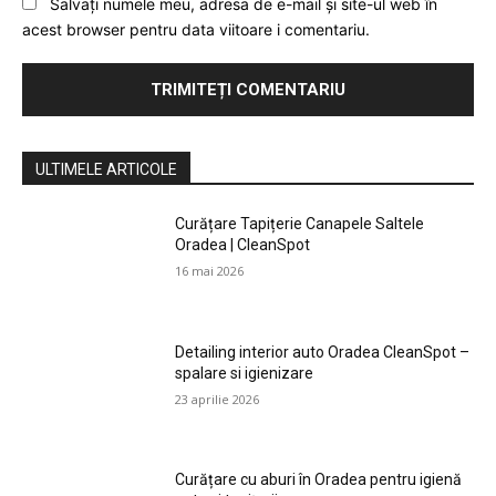
Salvați numele meu, adresa de e-mail și site-ul web în
acest browser pentru data viitoare i comentariu.
ULTIMELE ARTICOLE
Curățare Tapițerie Canapele Saltele
Oradea | CleanSpot
16 mai 2026
Detailing interior auto Oradea CleanSpot –
spalare si igienizare
23 aprilie 2026
Curățare cu aburi în Oradea pentru igienă