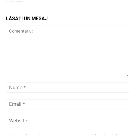
LĂSAȚI UN MESAJ
Comentariu:
Nu
Ema
Web