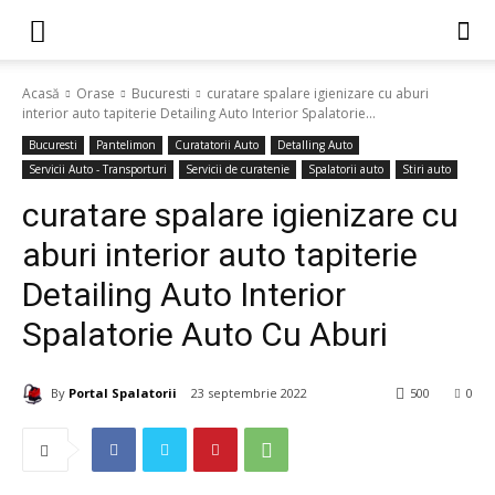
Acasă
Orase
Bucuresti
curatare spalare igienizare cu aburi
interior auto tapiterie Detailing Auto Interior Spalatorie...
Bucuresti
Pantelimon
Curatatorii Auto
Detalling Auto
Servicii Auto - Transporturi
Servicii de curatenie
Spalatorii auto
Stiri auto
curatare spalare igienizare cu
aburi interior auto tapiterie
Detailing Auto Interior
Spalatorie Auto Cu Aburi
By
Portal Spalatorii
23 septembrie 2022
500
0