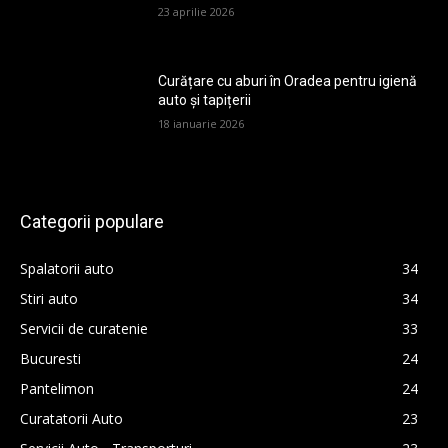
23 aprilie 2026
Curățare cu aburi în Oradea pentru igienă
auto și tapițerii
18 ianuarie 2026
Categorii populare
Spalatorii auto
34
Stiri auto
34
Servicii de curatenie
33
Bucuresti
24
Pantelimon
24
Curatatorii Auto
23