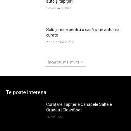
auto și tapițerii
18 ianuarie 2026
Soluții reale pentru o casă și un auto mai
curate
27 noiembrie 2025
Încărcați mai multe
Te poate interesa
Curățare Tapițerie Canapele Saltele
Oradea | CleanSpot
16 mai 2026