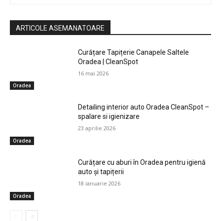
ARTICOLE ASEMANATOARE
Curățare Tapițerie Canapele Saltele
Oradea | CleanSpot
16 mai 2026
Oradea
Detailing interior auto Oradea CleanSpot –
spalare si igienizare
23 aprilie 2026
Oradea
Curățare cu aburi în Oradea pentru igienă
auto și tapițerii
18 ianuarie 2026
Oradea