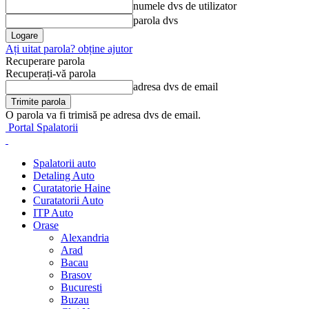
numele dvs de utilizator
parola dvs
Ați uitat parola? obține ajutor
Recuperare parola
Recuperați-vă parola
adresa dvs de email
O parola va fi trimisă pe adresa dvs de email.
Portal Spalatorii
Spalatorii auto
Detaling Auto
Curatatorie Haine
Curatatorii Auto
ITP Auto
Orase
Alexandria
Arad
Bacau
Brasov
Bucuresti
Buzau