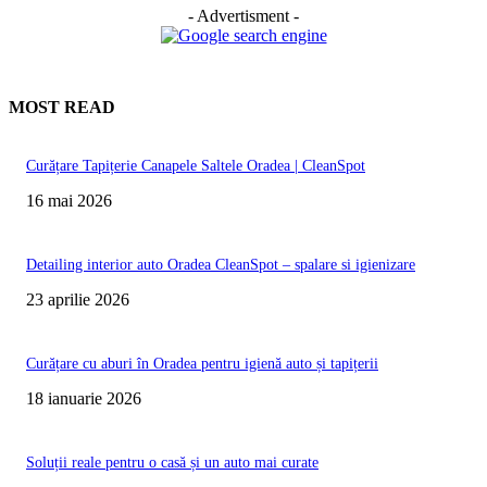
- Advertisment -
MOST READ
Curățare Tapițerie Canapele Saltele Oradea | CleanSpot
16 mai 2026
Detailing interior auto Oradea CleanSpot – spalare si igienizare
23 aprilie 2026
Curățare cu aburi în Oradea pentru igienă auto și tapițerii
18 ianuarie 2026
Soluții reale pentru o casă și un auto mai curate