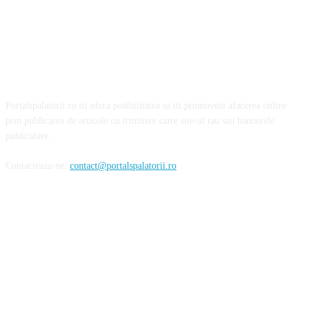
Portalspalatorii.ro iti ofera posibilitatea sa iti promovezi afacerea online
prin publicarea de articole cu trimitere catre site-ul tau sau bannerele
publicatare.
Contacteaza-ne:
contact@portalspalatorii.ro
Urmareste-ne