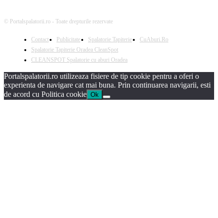
© Portalspalatorii.ro - Toate drepturile rezervate
Contact
Publicitate
Spalatorie Tapiterie
CuAburi.Ro
Spalatorie Tapiterie Oradea CleanSpot
CLEANSPOT Spalatorie cu aburi Oradea
Portalspalatorii.ro utilizeaza fisiere de tip cookie pentru a oferi o
experienta de navigare cat mai buna. Prin continuarea navigarii, esti
de acord cu Politica cookie
Ok