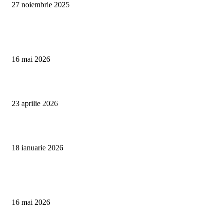
27 noiembrie 2025
Te poate interesa
Curățare Tapițerie Canapele Saltele Oradea | CleanSpot
16 mai 2026
Detailing interior auto Oradea CleanSpot – spalare si igienizare
23 aprilie 2026
Curățare cu aburi în Oradea pentru igienă auto și tapițerii
18 ianuarie 2026
Articole populare
Curățare Tapițerie Canapele Saltele Oradea | CleanSpot
16 mai 2026