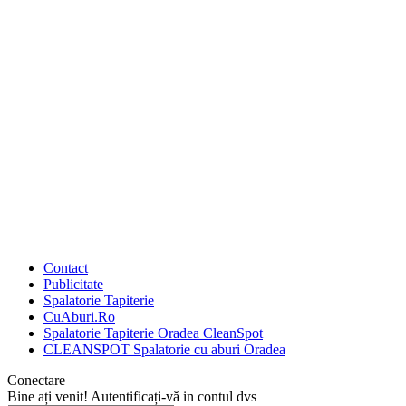
Contact
Publicitate
Spalatorie Tapiterie
CuAburi.Ro
Spalatorie Tapiterie Oradea CleanSpot
CLEANSPOT Spalatorie cu aburi Oradea
Conectare
Bine ați venit! Autentificați-vă in contul dvs