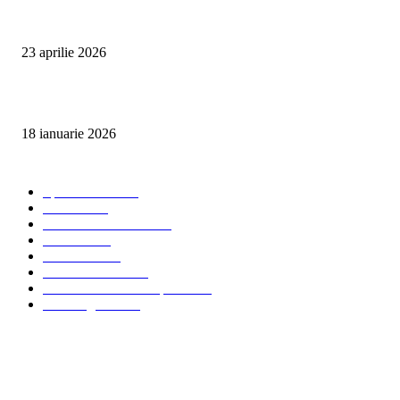
Detailing interior auto Oradea CleanSpot – spalare si igienizare
23 aprilie 2026
Curățare cu aburi în Oradea pentru igienă auto și tapițerii
18 ianuarie 2026
Categorii populare
Spalatorii auto
34
Stiri auto
34
Servicii de curatenie
33
Bucuresti
24
Pantelimon
24
Curatatorii Auto
23
Servicii Auto - Transporturi
23
Detalling Auto
20