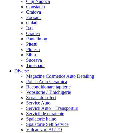
Cluj Napoca
Constanta
Craiova
Focsani
Galati
Iasi
Oradea
Pantelimon
Pitesti
Ploiesti
Sibiu
Suceava
Timisoara
Diverse
Magazine Cosmetice Auto Detailing
Polish Auto Ceramica
Reconditionare tapiterie
Vopsitorie / Tinichigerie
Scoala de soferi
Service Auto
Servicii Auto – Transporturi
Servicii de curatenie
Spalatorie haine
Spalatorie Self Service
Vulcanizari AUTO